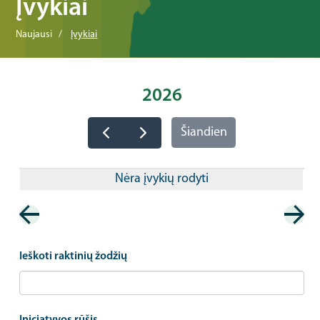
Įvykiai
Naujausi
Įvykiai
2026
Šiandien
Nėra įvykių rodyti
Pagination
Ieškoti raktinių žodžių
Iniciatyvos rūšis