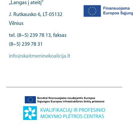
„Langas į ateitį“
J. Rutkausko 6, LT-05132
Vilnius
tel. (8~5) 239 78 13, faksas
(8~5) 239 78 31
info@skaitmeninekoalicija.lt