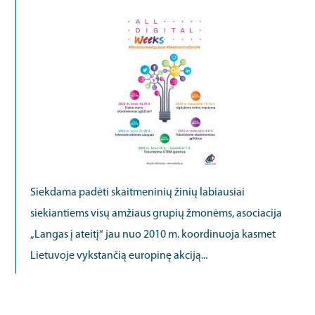
Siekdama padėti skaitmeninių žinių labiausiai
siekiantiems visų amžiaus grupių žmonėms, asociacija
„Langas į ateitį“ jau nuo 2010 m. koordinuoja kasmet
Lietuvoje vykstančią europinę akciją...