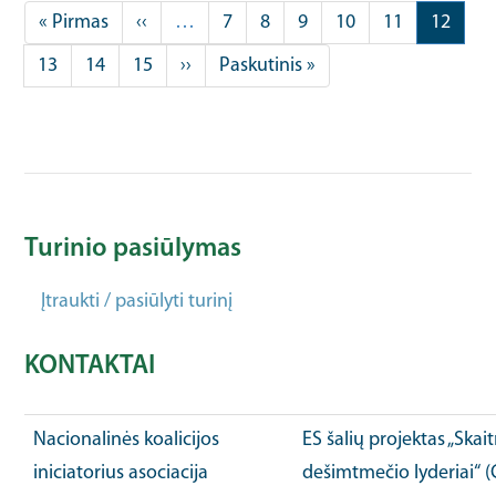
Pagination
First
« Pirmas
Previous
‹‹
…
Puslapis
7
Puslapis
8
Puslapis
9
Puslapis
10
Puslapis
11
Current
12
page
page
page
Puslapis
13
Puslapis
14
Puslapis
15
Next
››
Last
Paskutinis »
page
page
Turinio pasiūlymas
Įtraukti / pasiūlyti turinį
KONTAKTAI
Nacionalinės koalicijos
ES šalių projektas „Ska
iniciatorius asociacija
dešimtmečio lyderiai“ 