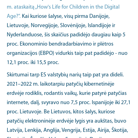
m. ataskaitą „How's Life for Children in the Digital
Age?“.
Kai kuriose šalyse, visų pirma Danijoje,
Lietuvoje, Norvegijoje, Slovėnijoje, Islandijoje ir
Nyderlanduose, šis skaičius padidėjo daugiau kaip 5
proc. Ekonominio bendradarbiavimo ir plėtros
organizacijos (EBPO) vidurkis taip pat padidėjo - nuo
12,1 proc. iki 15,5 proc.
Skirtumai tarp ES valstybių narių taip pat yra dideli.
2021–2022 m. laikotarpiu patyčių kibernetinėje
erdvėje rodiklis, rodantis vaikų, kurie patyrė patyčias
internete, dalį, svyravo nuo 7,5 proc. Ispanijoje iki 27,1
proc. Lietuvoje. Be Lietuvos, kitos šalys, kuriose
patyčių elektroninėje erdvėje lygis yra aukštas, buvo
Latvija, Lenkija, Anglija, Vengrija, Estija, Airija, Škotija,