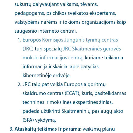
sukurtų dalyvaujant vaikams, tėvams,
pedagogams, psichikos sveikatos ekspertams,
valstybėms narėms ir tokioms organizacijoms kaip
saugesnio interneto centrai.
Europos Komisijos Jungtinis tyrimų centras
(JRC)
turi specialų
JRC Skaitmeninės gerovės
mokslo informacijos centrą,
kuriame teikiama
informacija ir skaičiai apie patyčias
kibernetinėje erdvėje.
JRC taip pat veikia Europos algoritmų
skaidrumo centras (ECAT), kuris, pasitelkdamas
technines ir mokslines ekspertines žinias,
padeda užtikrinti Skaitmeninių paslaugų akto
(SPA) vykdymą.
Ataskaitų teikimas ir parama:
veiksmų planu