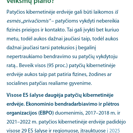
veiksmų plano?
Patyčios kibernetinėje erdvėje gali būti laikomos
iš
esmės „privačiomis“
– patyčioms vykdyti nebereikia
fizinės prieigos ir kontakto. Tai gali įvykti bet kuriuo
metu, todėl aukos dažnai jaučiasi taip, todėl aukos
dažnai jaučiasi tarsi patekusios į begalinį
nepertraukiamo bendravimo su patyčių vykdytoju
ratą.. Beveik visos (95 proc.) patyčių kibernetinėje
erdvėje aukos taip pat patiria fizines, žodines ar
socialines patyčias realiame gyvenime.
Visose ES šalyse daugėja patyčių kibernetinėje
erdvėje. Ekonominio bendradarbiavimo ir plėtros
organizacijos (EBPO)
duomenimis, 2017–2018 m. ir
2021–2022 m. patyčios kibernetinėje erdvėje padidėjo
visose 29 ES šalyse ir regionuose, įtrauktuose
į 2025