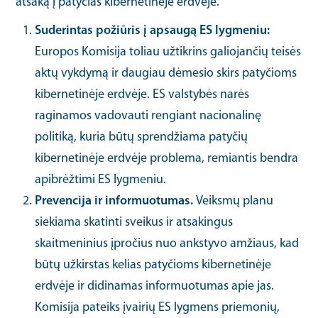
atsaką į patyčias kibernetinėje erdvėje.
Suderintas požiūris į apsaugą ES lygmeniu:
Europos Komisija toliau užtikrins galiojančių teisės
aktų vykdymą ir daugiau dėmesio skirs patyčioms
kibernetinėje erdvėje. ES valstybės narės
raginamos vadovauti rengiant nacionalinę
politiką, kuria būtų sprendžiama patyčių
kibernetinėje erdvėje problema, remiantis bendra
apibrėžtimi ES lygmeniu.
Prevencija ir informuotumas.
Veiksmų planu
siekiama skatinti sveikus ir atsakingus
skaitmeninius įpročius nuo ankstyvo amžiaus, kad
būtų užkirstas kelias patyčioms kibernetinėje
erdvėje ir didinamas informuotumas apie jas.
Komisija pateiks įvairių ES lygmens priemonių,