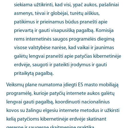
siekiama užtikrinti, kad visi, ypač aukos, pašaliniai
asmenys, tėvai ir globėjai, turėtų aiškius,
patikimus ir prieinamus būdus pranešti apie
prievartą ir gauti visapusišką pagalbą. Komisija
rems internetinės saugos programėlės diegimą
visose valstybėse narėse, kad vaikai ir jaunimas
galėtų lengvai pranešti apie patyčias kibernetinėje
erdvėje, saugoti ir pateikti įrodymus ir gauti
pritaikytą pagalbą.
Veiksmų plane numatoma įdiegti ES masto mobiliąją
programėlę, kurioje patyčių internete aukos galėtų
lengvai gauti pagalbą, koordinuoti nacionalinius
kovos su žalingu elgesiu internete metodus ir užkirsti
kelią patyčioms kibernetinėje erdvėje skatinant
geresnę ir saugesnę skaitmeninę praktiką.