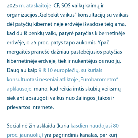
2025
m. ataskaitoje
ICF, SOS vaikų kaimų ir
organizacijos „Gelbėkit vaikus“ konsultacijų su vaikais
dėl patyčių kibernetinėje erdvėje išvadose teigiama,
kad du iš penkių vaikų patyrė patyčias kibernetinėje
erdvėje, o 25 proc. patys tapo aukomis. Ypač
mergaitės pranešė dažniau pastebėjusios patyčias
kibernetinėje erdvėje, tiek ir nukentėjusios nuo jų.
Daugiau kaip
9 iš 10 europiečių, su kuriais
konsultuotasi neseniai atliktoje „Eurobarometro“
apklausoje,
mano, kad reikia imtis skubių veiksmų
siekiant apsaugoti vaikus nuo žalingos įtakos ir
prievartos internete.
Socialinė žiniasklaida (kuria
kasdien naudojasi 80
proc. jaunuolių)
yra pagrindinis kanalas, per kurį