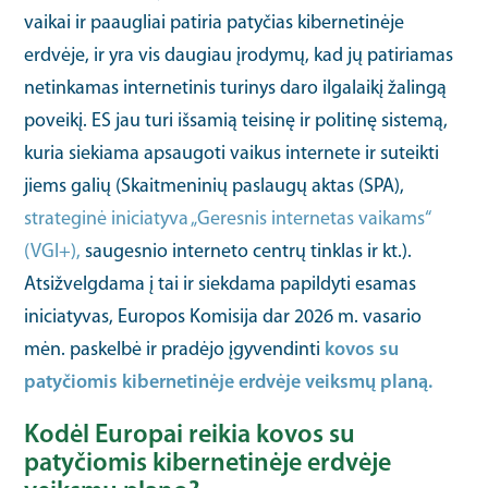
vaikai ir paaugliai patiria patyčias kibernetinėje
erdvėje, ir yra vis daugiau įrodymų, kad jų patiriamas
netinkamas internetinis turinys daro ilgalaikį žalingą
poveikį. ES jau turi išsamią teisinę ir politinę sistemą,
kuria siekiama apsaugoti vaikus internete ir suteikti
jiems galių (Skaitmeninių paslaugų aktas (SPA),
strateginė iniciatyva „Geresnis internetas vaikams“
(VGI+),
saugesnio interneto centrų tinklas ir kt.).
Atsižvelgdama į tai ir siekdama papildyti esamas
iniciatyvas, Europos Komisija dar 2026 m. vasario
mėn. paskelbė ir pradėjo įgyvendinti
kovos su
patyčiomis kibernetinėje erdvėje veiksmų planą.
Kodėl Europai reikia kovos su
patyčiomis kibernetinėje erdvėje