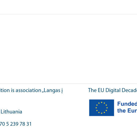
ition is association „Langas į
The EU Digital Decad
, Lithuania
70 5 239 78 31