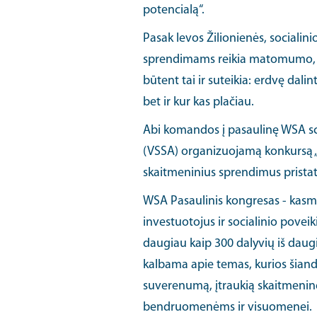
potencialą“.
Pasak Ievos Žilionienės, sociali
sprendimams reikia matomumo, be
būtent tai ir suteikia: erdvę dalint
bet ir kur kas plačiau.
Abi komandos į pasaulinę WSA sc
(VSSA) organizuojamą konkursą „
skaitmeninius sprendimus pristat
WSA Pasaulinis kongresas - kasmet
investuotojus ir socialinio pove
daugiau kaip 300 dalyvių iš daugi
kalbama apie temas, kurios šiand
suverenumą, įtraukią skaitmeninę
bendruomenėms ir visuomenei.