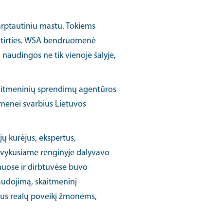
arptautiniu mastu. Tokiems
patirties. WSA bendruomenė
ti naudingos ne tik vienoje šalyje,
kaitmeninių sprendimų agentūros
menei svarbius Lietuvos
jų kūrėjus, ekspertus,
e vykusiame renginyje dalyvavo
ymuose ir dirbtuvėse buvo
naudojimą, skaitmeninį
čius realų poveikį žmonėms,