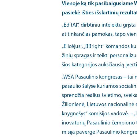
Vienoje ką tik pasibaigusiame
pasiekė išties išskirtinių rezul
„EditAI“, dirbtiniu intelektu grį
atitinkančias pamokas, tapo vienu
„Elicėjus“, „BBright“ komandos k
žinių spragas ir teikti personaliz
šios kategorijos aukščiausią įvert
„WSA Pasaulinis kongresas – tai 
pasaulio šalyse kuriamos socialin
sprendžia realius švietimo, sveika
Žilionienė, Lietuvos nacionalinė
knygnešys“ komisijos vadovė. – „
inovatorių Pasaulinio čempiono t
misija pavergė Pasaulinio kongres