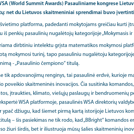
 WSA (World Summit Awards) Pasauliniame kongrese Lietu
tatų: net du Lietuvos skaitmeniniai sprendimai buvo įvertint
sta švietimo platforma, padedanti mokytojams greičiau kurti 
 iš penkių pasaulinių nugalėtojų kategorijoje „Mokymasis ir 
uriama dirbtiniu intelektu grįsta matematikos mokymosi platf
uotą mokymosi turinį, tapo pasauliniu nugalėtoju kategorijoje 
inimą - „Pasaulinio čempiono“ titulą.
ne tik apdovanojimų renginys, tai pasaulinė erdvė, kurioje 
io poveikio skaitmeninės inovacijos. Čia susitinka komandos,
tos, įtraukties, klimato, viešųjų paslaugų ir bendruomenių por
 ekspertė WSA platformoje, pasaulinės WSA direktorių valdyb
Ir ypač džiugu, kad šiemet pirmą kartą istorijoje Lietuvos 
itulą – šis pasiekimas ne tik rodo, kad „BBright“ komandos e
o žiuri širdis, bet ir iliustruoja mūsų šalies skaitmeninių i