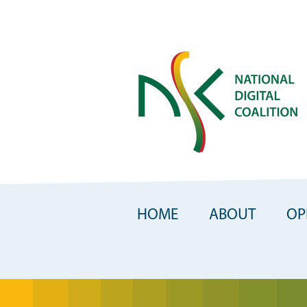
Skip
to
main
content
HOME
ABOUT
OP