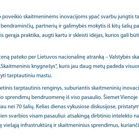
nio poveikio skaitmeninėms inovacijoms ypač svarbu jungtis t
ndraminčių, partnerių ir galimybės mokytis iš kitų šalių 
is gerąja praktika, augti kartu ir skleisti idėjas, kurios gali bū
eną pateko per Lietuvos nacionalinę atranką – Valstybės s
Skaitmeninis knygnešys“, kuris jau daug metų padeda visuo
yti tarptautiniu mastu.
inis tarptautinis renginys, suburiantis skaitmeninių inovaci
ikio sprendimų bendruomenę iš viso pasaulio. Šiemet Vienoj
au nei 70 šalių. Kelias dienas vykusiose diskusijose, pristat
ien svarbios visam pasauliui: atsakingą dirbtinio intelekto 
 viešąją infrastruktūrą ir skaitmeninius sprendimus, kurian