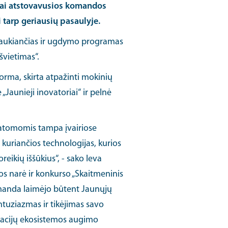
vai atstovavusios komandos
i tarp geriausių pasaulyje.
įtraukiančias ir ugdymo programas
švietimas“.
orma, skirta atpažinti mokinių
„Jaunieji inovatoriai“ ir pelnė
matomomis tampa įvairiose
 kuriančios technologijas, kurios
eikių iššūkius“, - sako Ieva
os narė ir konkurso „Skaitmeninis
komanda laimėjo būtent Jaunųjų
ntuziazmas ir tikėjimas savo
novacijų ekosistemos augimo