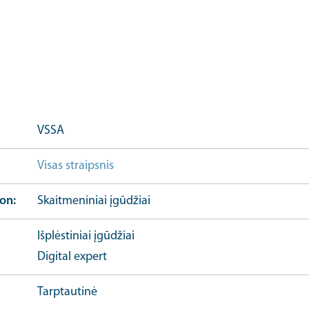
VSSA
Visas straipsnis
Further event information url
ion
Skaitmeniniai įgūdžiai
Išplėstiniai įgūdžiai
Digital expert
Tarptautinė