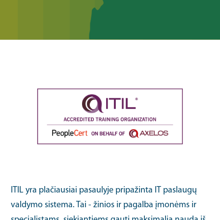
ITIL yra plačiausiai pasaulyje pripažinta IT paslaugų
valdymo sistema. Tai - žinios ir pagalba įmonėms ir
specialistams, siekiantiems gauti maksimalią naudą iš