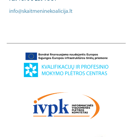
info@skaitmeninekoalicija.lt