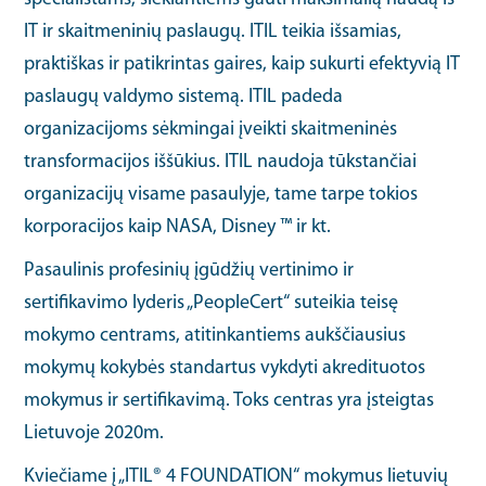
IT ir skaitmeninių paslaugų. ITIL teikia išsamias,
praktiškas ir patikrintas gaires, kaip sukurti efektyvią IT
paslaugų valdymo sistemą. ITIL padeda
organizacijoms sėkmingai įveikti skaitmeninės
transformacijos iššūkius. ITIL naudoja tūkstančiai
organizacijų visame pasaulyje, tame tarpe tokios
korporacijos kaip NASA, Disney ™ ir kt.
Pasaulinis profesinių įgūdžių vertinimo ir
sertifikavimo lyderis „PeopleCert“ suteikia teisę
mokymo centrams, atitinkantiems aukščiausius
mokymų kokybės standartus vykdyti akredituotos
mokymus ir sertifikavimą. Toks centras yra įsteigtas
Lietuvoje 2020m.
Kviečiame į „ITIL® 4 FOUNDATION“ mokymus lietuvių