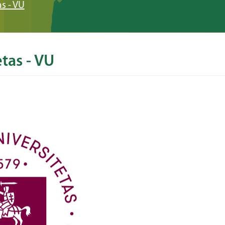
as - VU
etas - VU