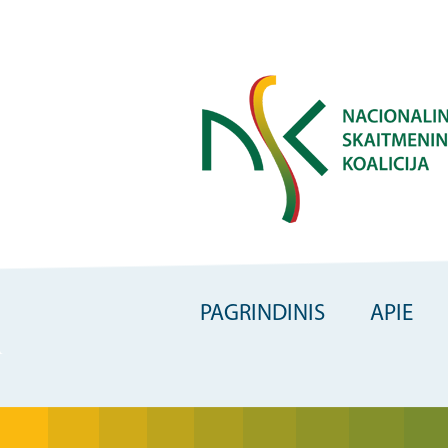
Skip
to
main
content
PAGRINDINIS
APIE