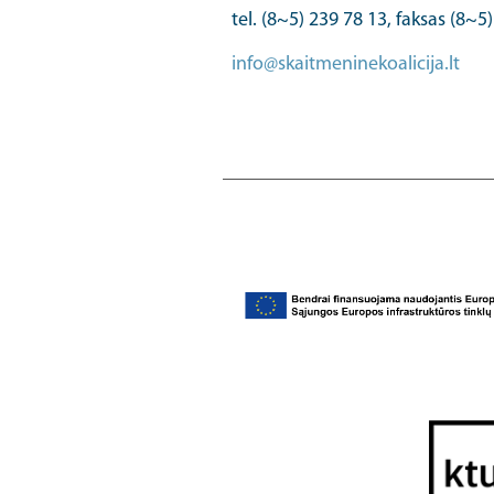
tel. (8~5) 239 78 13, faksas (8~5
info@skaitmeninekoalicija.lt