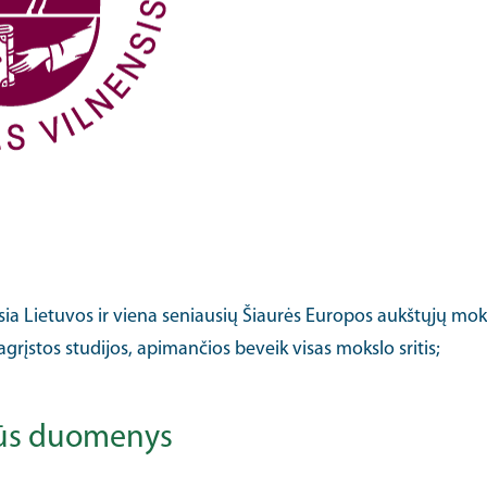
usia Lietuvos ir viena seniausių Šiaurės Europos aukštųjų mo
grįstos studijos, apimančios beveik visas mokslo sritis;
lūs duomenys