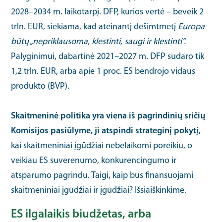
2028–2034 m. laikotarpį. DFP, kurios vertė – beveik 2
trln. EUR, siekiama, kad ateinantį dešimtmetį
Europa
būtų „nepriklausoma, klestinti, saugi ir klestinti“.
Palyginimui, dabartinė 2021–2027 m. DFP sudaro tik
1,2 trln. EUR, arba apie 1 proc. ES bendrojo vidaus
produkto (BVP).
Skaitmeninė politika yra viena iš pagrindinių sričių
Komisijos pasiūlyme, ji atspindi strateginį pokytį,
kai skaitmeniniai įgūdžiai nebelaikomi poreikiu, o
veikiau ES suverenumo, konkurencingumo ir
atsparumo pagrindu. Taigi, kaip bus finansuojami
skaitmeniniai įgūdžiai ir įgūdžiai? Išsiaiškinkime.
ES ilgalaikis biudžetas, arba