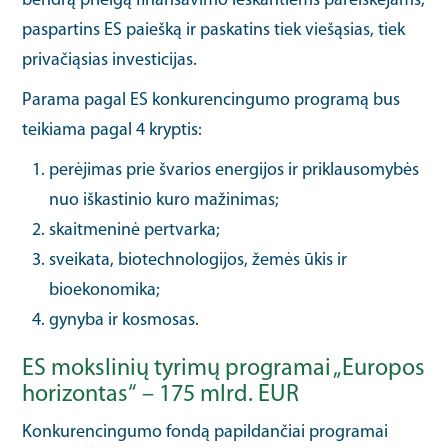
bendrą prieigą finansavimo ieškantiems pareiškėjams,
paspartins ES paiešką ir paskatins tiek viešąsias, tiek
privačiąsias investicijas.
Parama pagal ES konkurencingumo programą bus
teikiama pagal 4 kryptis:
perėjimas prie švarios energijos ir priklausomybės
nuo iškastinio kuro mažinimas;
skaitmeninė pertvarka;
sveikata, biotechnologijos, žemės ūkis ir
bioekonomika;
gynyba ir kosmosas.
ES mokslinių tyrimų programai „Europos
horizontas“ – 175 mlrd. EUR
Konkurencingumo fondą papildančiai programai