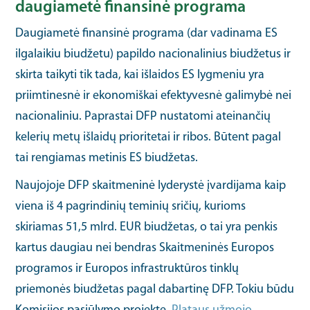
daugiametė finansinė programa
Daugiametė finansinė programa (dar vadinama ES
ilgalaikiu biudžetu) papildo nacionalinius biudžetus ir
skirta taikyti tik tada, kai išlaidos ES lygmeniu yra
priimtinesnė ir ekonomiškai efektyvesnė galimybė nei
nacionaliniu. Paprastai DFP nustatomi ateinančių
kelerių metų išlaidų prioritetai ir ribos. Būtent pagal
tai rengiamas metinis ES biudžetas.
Naujojoje DFP skaitmeninė lyderystė įvardijama kaip
viena iš 4 pagrindinių teminių sričių, kurioms
skiriamas 51,5 mlrd. EUR biudžetas, o tai yra penkis
kartus daugiau nei bendras Skaitmeninės Europos
programos ir Europos infrastruktūros tinklų
priemonės biudžetas pagal dabartinę DFP. Tokiu būdu