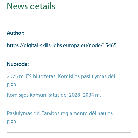
News details
Author
https://digital-skills-jobs.europa.eu/node/15465
Nuoroda
2025 m. ES biudžetas. Komisijos pasiūlymas dėl
DFP
Same as url
Komisijos komunikatas dėl 2028–2034 m.
Strategy
full document url
Pasiūlymas dėl Tarybos reglamento dėl naujos
DFP
Strategy full document url