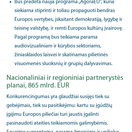
Bus pradėta nauja programa „AgoraEU“, kuria
siekiama stiprinti ir toliau propaguoti bendras
Europos vertybes, įskaitant demokratiją, lygybę ir
teisinę valstybę, ir remti Europos kultūrų įvairovę.
Pagal programą bus teikiama parama
audiovizualiniam ir kūrybos sektoriams,
žiniasklaidos laisvei ir skatinamas pilietinės
visuomenės sluoksnių ir grupių dalyvavimas.
Nacionaliniai ir regioniniai partnerystės
planai, 865 mlrd. EUR
Konkurencingumas yra glaudžiai susijęs tiek su
gebėjimais, tiek su pasitikėjimu: kartu su įgūdžių
įgijimu Europos piliečiai turi jaustis įgalinti
pasinaudoti ateities teikiamomis galimybėmis.