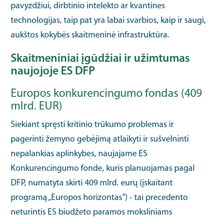
pavyzdžiui, dirbtinio intelekto ar kvantines
technologijas, taip pat yra labai svarbios, kaip ir saugi,
aukštos kokybės skaitmeninė infrastruktūra.
Skaitmeniniai įgūdžiai ir užimtumas
naujojoje ES DFP
Europos konkurencingumo fondas (409
mlrd. EUR)
Siekiant spręsti kritinio trūkumo problemas ir
pagerinti žemyno gebėjimą atlaikyti ir sušvelninti
nepalankias aplinkybes, naujajame ES
Konkurencingumo fonde, kuris planuojamas pagal
DFP, numatyta skirti 409 mlrd. eurų (įskaitant
programą „Europos horizontas“) - tai precedento
neturintis ES biudžeto paramos moksliniams