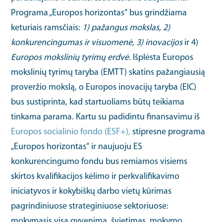
Programa „Europos horizontas“ bus grindžiama
keturiais ramsčiais:
1) pažangus mokslas, 2)
konkurencingumas ir visuomenė, 3) inovacijos
ir 4)
Europos mokslinių tyrimų erdvė.
Išplėsta Europos
mokslinių tyrimų taryba (EMTT) skatins pažangiausią
proveržio mokslą, o Europos inovacijų taryba (EIC)
bus sustiprinta, kad startuoliams būtų teikiama
tinkama parama. Kartu su padidintu finansavimu iš
Europos socialinio fondo (ESF+),
stipresne programa
„Europos horizontas“ ir naujuoju ES
konkurencingumo fondu bus remiamos visiems
skirtos kvalifikacijos kėlimo ir perkvalifikavimo
iniciatyvos ir kokybiškų darbo vietų kūrimas
pagrindiniuose strateginiuose sektoriuose:
mokymasis visą gyvenimą, švietimas, mokymo