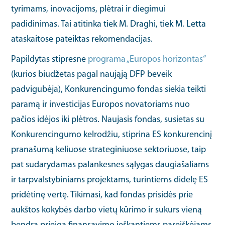
tyrimams, inovacijoms, plėtrai ir diegimui
padidinimas. Tai atitinka tiek M. Draghi, tiek M. Letta
ataskaitose pateiktas rekomendacijas.
Papildytas stipresne
programa „Europos horizontas“
(kurios biudžetas pagal naująją DFP beveik
padvigubėja), Konkurencingumo fondas siekia teikti
paramą ir investicijas Europos novatoriams nuo
pačios idėjos iki plėtros. Naujasis fondas, susietas su
Konkurencingumo kelrodžiu, stiprina ES konkurencinį
pranašumą keliuose strateginiuose sektoriuose, taip
pat sudarydamas palankesnes sąlygas daugiašaliams
ir tarpvalstybiniams projektams, turintiems didelę ES
pridėtinę vertę. Tikimasi, kad fondas prisidės prie
aukštos kokybės darbo vietų kūrimo ir sukurs vieną