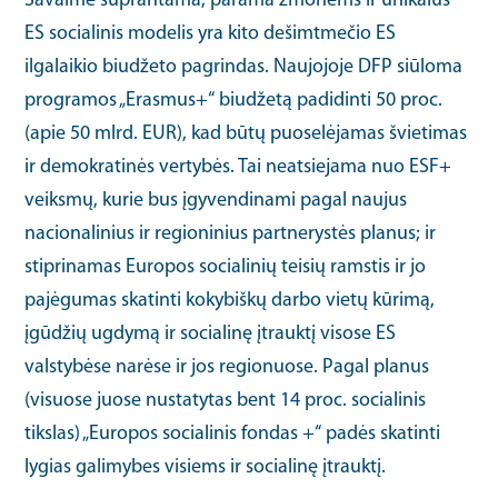
Savaime suprantama, parama žmonėms ir unikalus
ES socialinis modelis yra kito dešimtmečio ES
ilgalaikio biudžeto pagrindas. Naujojoje DFP siūloma
programos „Erasmus+“ biudžetą padidinti 50 proc.
(apie 50 mlrd. EUR), kad būtų puoselėjamas švietimas
ir demokratinės vertybės. Tai neatsiejama nuo ESF+
veiksmų, kurie bus įgyvendinami pagal naujus
nacionalinius ir regioninius partnerystės planus; ir
stiprinamas Europos socialinių teisių ramstis ir jo
pajėgumas skatinti kokybiškų darbo vietų kūrimą,
įgūdžių ugdymą ir socialinę įtrauktį visose ES
valstybėse narėse ir jos regionuose. Pagal planus
(visuose juose nustatytas bent 14 proc. socialinis
tikslas) „Europos socialinis fondas +“ padės skatinti
lygias galimybes visiems ir socialinę įtrauktį.