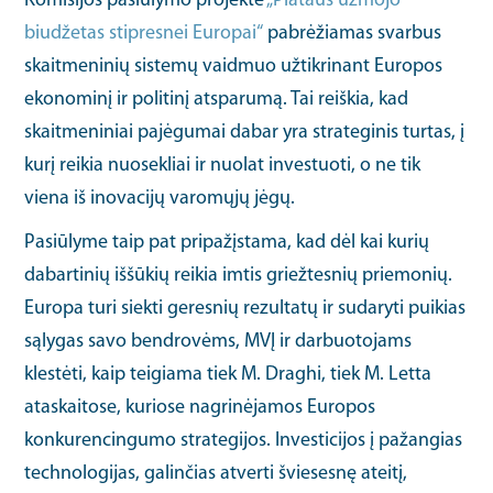
Komisijos pasiūlymo projekte
„Plataus užmojo
biudžetas stipresnei Europai“
pabrėžiamas svarbus
skaitmeninių sistemų vaidmuo užtikrinant Europos
ekonominį ir politinį atsparumą. Tai reiškia, kad
skaitmeniniai pajėgumai dabar yra strateginis turtas, į
kurį reikia nuosekliai ir nuolat investuoti, o ne tik
viena iš inovacijų varomųjų jėgų.
Pasiūlyme taip pat pripažįstama, kad dėl kai kurių
dabartinių iššūkių reikia imtis griežtesnių priemonių.
Europa turi siekti geresnių rezultatų ir sudaryti puikias
sąlygas savo bendrovėms, MVĮ ir darbuotojams
klestėti, kaip teigiama tiek M. Draghi, tiek M. Letta
ataskaitose, kuriose nagrinėjamos Europos
konkurencingumo strategijos. Investicijos į pažangias
technologijas, galinčias atverti šviesesnę ateitį,