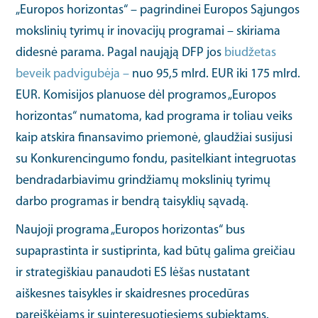
„Europos horizontas“ – pagrindinei Europos Sąjungos
mokslinių tyrimų ir inovacijų programai – skiriama
didesnė parama. Pagal naująją DFP jos
biudžetas
beveik padvigubėja –
nuo 95,5 mlrd. EUR iki 175 mlrd.
EUR. Komisijos planuose dėl programos „Europos
horizontas“ numatoma, kad programa ir toliau veiks
kaip atskira finansavimo priemonė, glaudžiai susijusi
su Konkurencingumo fondu, pasitelkiant integruotas
bendradarbiavimu grindžiamų mokslinių tyrimų
darbo programas ir bendrą taisyklių sąvadą.
Naujoji programa „Europos horizontas“ bus
supaprastinta ir sustiprinta, kad būtų galima greičiau
ir strategiškiau panaudoti ES lėšas nustatant
aiškesnes taisykles ir skaidresnes procedūras
pareiškėjams ir suinteresuotiesiems subjektams.