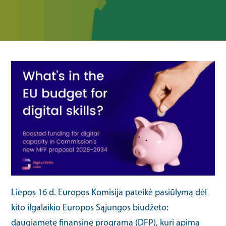
Liepos 16 d. Europos Komisija pateikė pasiūlymą dėl
kito ilgalaikio Europos Sąjungos biudžeto:
daugiametę finansinę programą (DFP), kuri apima