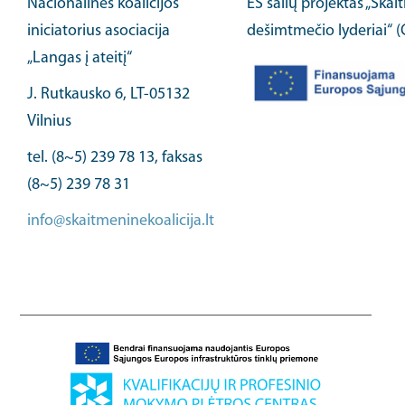
Nacionalinės koalicijos
ES šalių projektas „Ska
iniciatorius asociacija
dešimtmečio lyderiai“ 
„Langas į ateitį“
J. Rutkausko 6, LT-05132
Vilnius
tel. (8~5) 239 78 13, faksas
(8~5) 239 78 31
info@skaitmeninekoalicija.lt