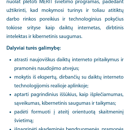
nuolat plėtoti MERIT švietimo programas, padedant
užtikrinti, kad mokymosi turinys ir toliau atitiktų
darbo rinkos poreikius ir technologinius pokyčius
tokiose srityse kaip daiktų internetas, dirbtinis
intelektas ir kibernetinis saugumas.
Dalyviai turės galimybę:
atrasti naujoviškus daiktų interneto pritaikymus ir
pramonės naudojimo atvejus;
mokytis iš ekspertų, dirbančių su daiktų interneto
technologijomis realioje aplinkoje;
aptarti pagrindinius iššūkius, kaip išplečiamumas,
sąveikumas, kibernetinis saugumas ir taikymas;
padėti formuoti į ateitį orientuotą skaitmeninį
švietimą;
išnagrinėti akademinės bendruomenės, pramonės