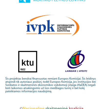
Šis projektas bendrai finansuotas remiant Europos Komisijai. Šis leidinys
atspindi tik autoriaus požiūrį, todėl Europos Komisija, jos institucijos bei
Sveikatos ir skaitmeninės ekonomikos vykdomoji įstaiga (HaDEA) negali
būti laikomos atsakingomis už šios medžiagos turinį ir bet kokį
pateikiamos informacijos naudojimą.
©
Nacionalinė
skaitmeninė
koalicija,