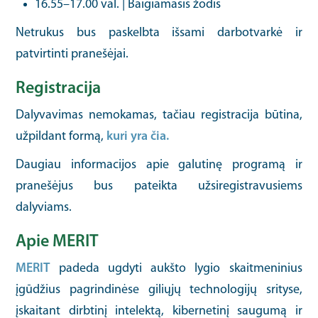
16.55–17.00 val. | Baigiamasis žodis
Netrukus bus paskelbta išsami darbotvarkė ir
patvirtinti pranešėjai.
Registracija
Dalyvavimas nemokamas, tačiau registracija būtina,
užpildant formą,
kuri yra čia.
Daugiau informacijos apie galutinę programą ir
pranešėjus bus pateikta užsiregistravusiems
dalyviams.
Apie MERIT
MERIT
padeda ugdyti aukšto lygio skaitmeninius
įgūdžius pagrindinėse giliųjų technologijų srityse,
įskaitant dirbtinį intelektą, kibernetinį saugumą ir