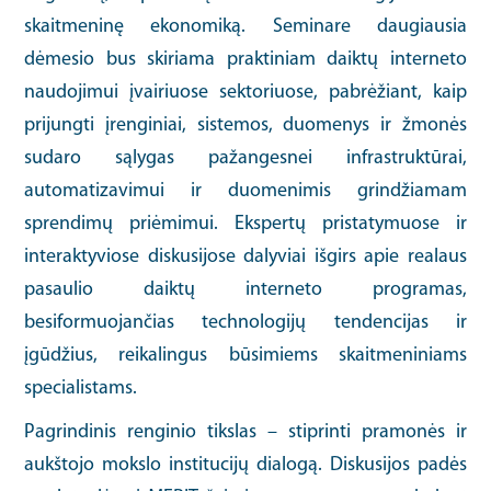
skaitmeninę ekonomiką. Seminare daugiausia
dėmesio bus skiriama praktiniam daiktų interneto
naudojimui įvairiuose sektoriuose, pabrėžiant, kaip
prijungti įrenginiai, sistemos, duomenys ir žmonės
sudaro sąlygas pažangesnei infrastruktūrai,
automatizavimui ir duomenimis grindžiamam
sprendimų priėmimui. Ekspertų pristatymuose ir
interaktyviose diskusijose dalyviai išgirs apie realaus
pasaulio daiktų interneto programas,
besiformuojančias technologijų tendencijas ir
įgūdžius, reikalingus būsimiems skaitmeniniams
specialistams.
Pagrindinis renginio tikslas – stiprinti pramonės ir
aukštojo mokslo institucijų dialogą. Diskusijos padės