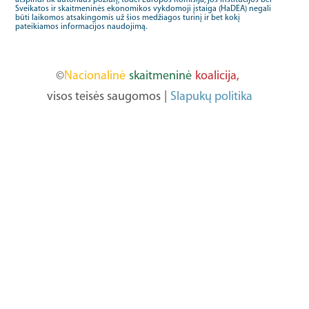
Sveikatos ir skaitmeninės ekonomikos vykdomoji įstaiga (HaDEA) negali
būti laikomos atsakingomis už šios medžiagos turinį ir bet kokį
pateikiamos informacijos naudojimą.
©
Nacionalinė
skaitmeninė
koalicija,
visos teisės saugomos
|
Slapukų politika