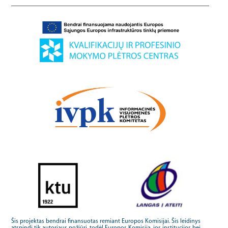
Šis projektas bendrai finansuotas remiant Europos Komisijai. Šis leidinys
atspindi tik autoriaus požiūrį, todėl Europos Komisija, jos institucijos bei