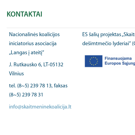
KONTAKTAI
Nacionalinės koalicijos
ES šalių projektas „Ska
iniciatorius asociacija
dešimtmečio lyderiai“ 
„Langas į ateitį“
J. Rutkausko 6, LT-05132
Vilnius
tel. (8~5) 239 78 13, faksas
(8~5) 239 78 31
info@skaitmeninekoalicija.lt