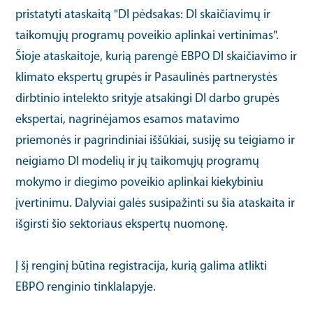
pristatyti ataskaitą "DI pėdsakas: DI skaičiavimų ir
taikomųjų programų poveikio aplinkai vertinimas".
Šioje ataskaitoje, kurią parengė EBPO DI skaičiavimo ir
klimato ekspertų grupės ir Pasaulinės partnerystės
dirbtinio intelekto srityje atsakingi DI darbo grupės
ekspertai, nagrinėjamos esamos matavimo
priemonės ir pagrindiniai iššūkiai, susiję su teigiamo ir
neigiamo DI modelių ir jų taikomųjų programų
mokymo ir diegimo poveikio aplinkai kiekybiniu
įvertinimu. Dalyviai galės susipažinti su šia ataskaita ir
išgirsti šio sektoriaus ekspertų nuomonę.
Į šį renginį būtina registracija, kurią galima atlikti
EBPO renginio tinklalapyje.