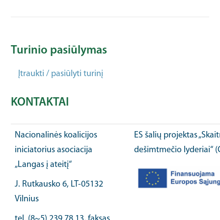
Turinio pasiūlymas
Įtraukti / pasiūlyti turinį
KONTAKTAI
Nacionalinės koalicijos
ES šalių projektas „Ska
iniciatorius asociacija
dešimtmečio lyderiai“ 
„Langas į ateitį“
J. Rutkausko 6, LT-05132
Vilnius
tel. (8~5) 239 78 13, faksas