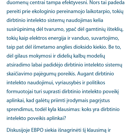
duomenų centrai tampa efektyvesni. Nors tai padeda
pereiti prie ekologinio pereinamojo laikotarpio, tokių
dirbtinio intelekto sistemų naudojimas kelia
susirūpinimą dėl tvarumo, ypač dėl gamtinių išteklių,
tokių kaip elektros energija ir vanduo, suvartojimo,
taip pat dėl išmetamo anglies dioksido kiekio. Be to,
dėl gilaus mokymosi ir didelių kalbų modelių
atsiradimo labai padidėjo dirbtinio intelekto sistemų
skaičiavimo pajėgumų poreikis. Augant dirbtinio
intelekto naudojimui, vyriausybės ir politikos
formuotojai turi suprasti dirbtinio intelekto poveikį
aplinkai, kad galėtų priimti įrodymais pagrįstus
sprendimus, todėl kyla klausimas: koks yra dirbtinio
intelekto poveikis aplinkai?
Diskusijoje EBPO siekia išnagrinėti šį klausimą ir