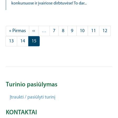
konkursuose ir įvairiose dirbtuvėse! To dar...
Pagination
First
« Pirmas
Previous
‹‹
…
Puslapis
7
Puslapis
8
Puslapis
9
Puslapis
10
Puslapis
11
Puslapi
12
page
page
Puslapis
13
Puslapis
14
Current
15
page
Turinio pasiūlymas
Įtraukti / pasiūlyti turinį
KONTAKTAI