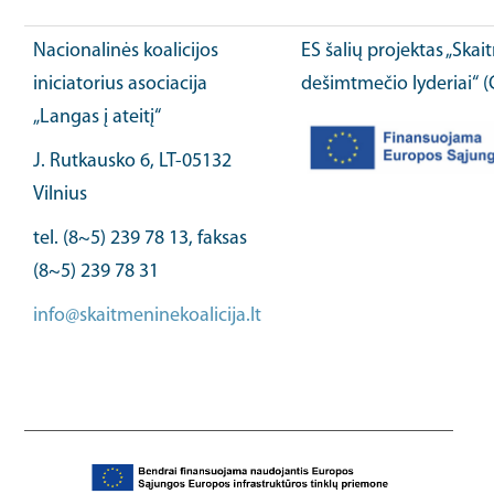
Nacionalinės koalicijos
ES šalių projektas „Ska
iniciatorius asociacija
dešimtmečio lyderiai“ 
„Langas į ateitį“
J. Rutkausko 6, LT-05132
Vilnius
tel. (8~5) 239 78 13, faksas
(8~5) 239 78 31
info@skaitmeninekoalicija.lt