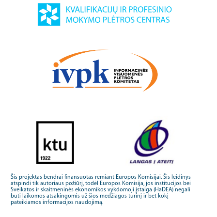
Šis projektas bendrai finansuotas remiant Europos Komisijai. Šis leidinys
atspindi tik autoriaus požiūrį, todėl Europos Komisija, jos institucijos bei
Sveikatos ir skaitmeninės ekonomikos vykdomoji įstaiga (HaDEA) negali
būti laikomos atsakingomis už šios medžiagos turinį ir bet kokį
pateikiamos informacijos naudojimą.