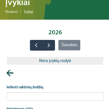
Įvykiai
Naujausi
Įvykiai
2026
Šiandien
Nėra įvykių rodyti
Pagination
Ieškoti raktinių žodžių
Iniciatyvos rūšis