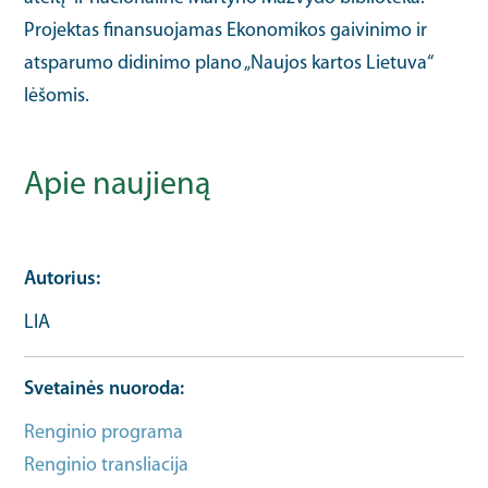
Projektas finansuojamas Ekonomikos gaivinimo ir
atsparumo didinimo plano „Naujos kartos Lietuva“
lėšomis.
Apie naujieną
Autorius
LIA
Svetainės nuoroda
Renginio programa
Įgūdžių išteklių URL
Renginio transliacija
Įgūdžių išteklių URL