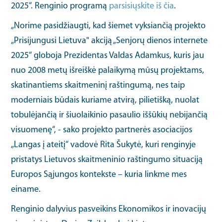
2025“. Renginio programą
parsisiųskite iš čia
.
„Norime pasidžiaugti, kad šiemet vyksiančią projekto
„Prisijungusi Lietuva" akciją „Senjorų dienos internete
2025“ globoja Prezidentas Valdas Adamkus, kuris jau
nuo 2008 metų išreiškė palaikymą mūsų projektams,
skatinantiems skaitmeninį raštingumą, nes taip
moderniais būdais kuriame atvirą, pilietišką, nuolat
tobulėjančią ir šiuolaikinio pasaulio iššūkių nebijančią
visuomenę“, - sako projekto partnerės asociacijos
„Langas į ateitį“ vadovė Rita Šukytė, kuri renginyje
pristatys Lietuvos skaitmeninio raštingumo situaciją
Europos Sąjungos kontekste – kuria linkme mes
einame.
Renginio dalyvius pasveikins Ekonomikos ir inovacijų