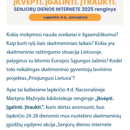
Kokia mokymosi nauda sveikatai ir ilgaamžiškumui?
Kaip kurti ryšį šiais skaitmeniniais laikais? Kokia yra
skaitmeninio raštingumo situacija Lietuvoje,
palyginus su kitomis Europos Sąjungos šalimis? Kodėl
toks reikalingas skaitmeninio gyventojų lavinimo
projektas „Prisijungusi Lietuva“?
Apie tai kalbėsime lapkričio 4 d. Nacionalinėje
Martyno Mažvydo bibliotekoje renginyje
„Įkvėpti.
Įgalinti. Įtraukti.“
, kuris skirtas anonsuoti, kuo
lapkričio 24-28 dienomis mus nustebins skaitmeninių
įgūdžių ugdymo akcija „Senjorų dienos internete