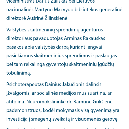
viceministras Darius Zailskas bei Lietuvos
nacionalinės Martyno Mažvydo bibliotekos generalinė
direktorė Aušrinė Žilinskienė.
Valstybės skaitmeninių sprendimų agentūros
direktoriaus pavaduotojas Arminas Rakauskas
pasakos apie valstybės darbą kuriant lengvai
pasiekiamus skaitmeninius sprendimus ir paslaugas
bei tam reikalingą gyventojų skaitmeninių įgūdžių
tobulinimą.
Psichoterapeutas Dainius Jakučionis dalinsis
įžvalgomis, ar socialinės medijos mus suartina, ar
atitolina. Neuromokslininkė dr. Ramunė Grikšienė
pademonstruos, kodėl mokymasis visą gyvenimą yra
investicija į smegenų sveikatą ir visuomenės gerovę.