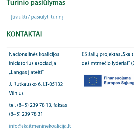
Turinio pasiūlymas
Įtraukti / pasiūlyti turinį
KONTAKTAI
Nacionalinės koalicijos
ES šalių projektas „Ska
iniciatorius asociacija
dešimtmečio lyderiai“ 
„Langas į ateitį“
J. Rutkausko 6, LT-05132
Vilnius
tel. (8~5) 239 78 13, faksas
(8~5) 239 78 31
info@skaitmeninekoalicija.lt