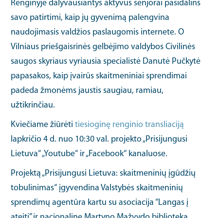
Renginyje dalyvausiantys aktyvūs senjorai pasidalins
savo patirtimi, kaip jų gyvenimą palengvina
naudojimasis valdžios paslaugomis internete. O
Vilniaus priešgaisrinės gelbėjimo valdybos Civilinės
saugos skyriaus vyriausia specialistė Danutė Pučkytė
papasakos, kaip įvairūs skaitmeniniai sprendimai
padeda žmonėms jaustis saugiau, ramiau,
užtikrinčiau.
Kviečiame žiūrėti
tiesioginę renginio transliaciją
lapkričio 4 d. nuo 10:30 val. projekto „Prisijungusi
Lietuva“ „Youtube“ ir „Facebook“ kanaluose.
Projektą „Prisijungusi Lietuva: skaitmeninių įgūdžių
tobulinimas“ įgyvendina Valstybės skaitmeninių
sprendimų agentūra kartu su asociacija “Langas į
ateitį” ir nacionaline Martyno Mažvydo biblioteka.