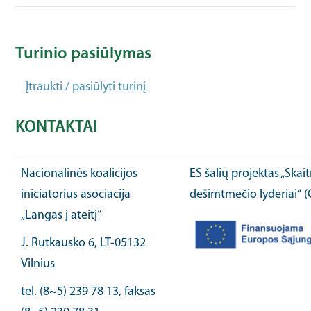
Turinio pasiūlymas
Įtraukti / pasiūlyti turinį
KONTAKTAI
Nacionalinės koalicijos
ES šalių projektas „Ska
iniciatorius asociacija
dešimtmečio lyderiai“ 
„Langas į ateitį“
J. Rutkausko 6, LT-05132
Vilnius
tel. (8~5) 239 78 13, faksas