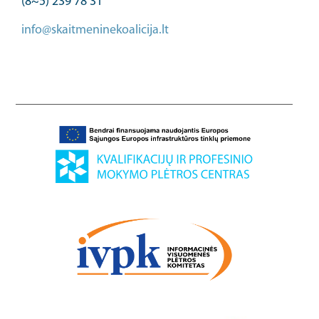
(8~5) 239 78 31
info@skaitmeninekoalicija.lt