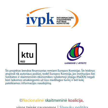
Šis projektas bendrai finansuotas remiant Europos Komisijai. Šis leidinys
atspindi tik autoriaus požiūrį, todėl Europos Komisija, jos institucijos bei
Sveikatos ir skaitmeninės ekonomikos vykdomoji įstaiga (HaDEA) negali
būti laikomos atsakingomis už šios medžiagos turinį ir bet kokį
pateikiamos informacijos naudojimą.
©
Nacionalinė
skaitmeninė
koalicija,
visos teisės saugomos
|
Slapukų politika