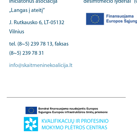
iniciatorius asociacija
dešimtmečio lyderiai“ 
„Langas į ateitį“
J. Rutkausko 6, LT-05132
Vilnius
tel. (8~5) 239 78 13, faksas
(8~5) 239 78 31
info@skaitmeninekoalicija.lt