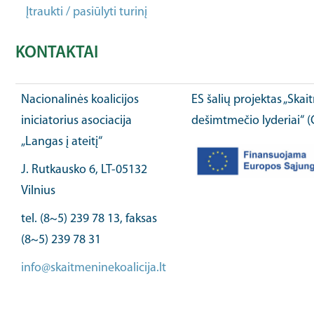
Įtraukti / pasiūlyti turinį
KONTAKTAI
Nacionalinės koalicijos
ES šalių projektas „Ska
iniciatorius asociacija
dešimtmečio lyderiai“ 
„Langas į ateitį“
J. Rutkausko 6, LT-05132
Vilnius
tel. (8~5) 239 78 13, faksas
(8~5) 239 78 31
info@skaitmeninekoalicija.lt