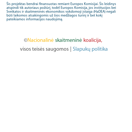
Šis projektas bendrai finansuotas remiant Europos Komisijai. Šis leidinys
atspindi tik autoriaus požiūrį, todėl Europos Komisija, jos institucijos bei
Sveikatos ir skaitmeninės ekonomikos vykdomoji įstaiga (HaDEA) negali
būti laikomos atsakingomis už šios medžiagos turinį ir bet kokį
pateikiamos informacijos naudojimą.
©
Nacionalinė
skaitmeninė
koalicija,
visos teisės saugomos
|
Slapukų politika