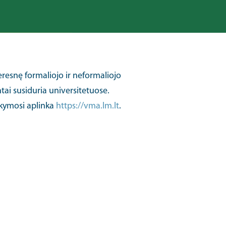
geresnę formaliojo ir neformaliojo
tai susiduria universitetuose.
okymosi aplinka
https://vma.lm.lt
.