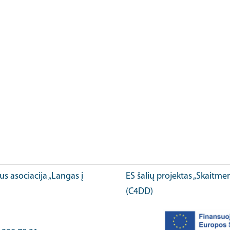
ius asociacija „Langas į
ES šalių projektas „Skaitme
(C4DD)