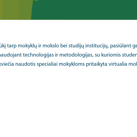
ūkį tarp mokyklų ir mokslo bei studijų institucijų, pasiūlant 
naudojant technologijas ir metodologijas, su kuriomis studen
kviečia naudotis specialiai mokykloms pritaikyta virtualia m