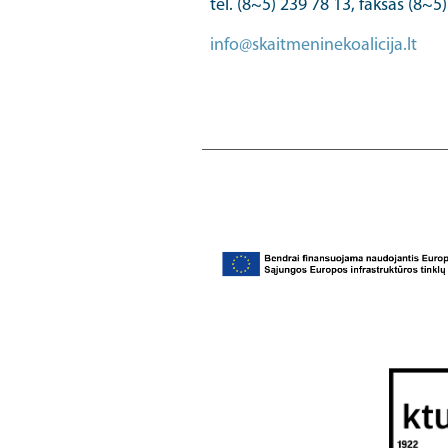
tel. (8~5) 239 78 13, faksas (8~5
info@skaitmeninekoalicija.lt