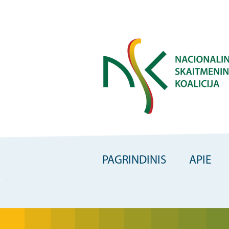
Skip
to
main
content
PAGRINDINIS
APIE