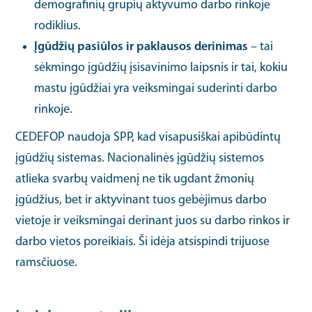
demografinių grupių aktyvumo darbo rinkoje
rodiklius.
Įgūdžių pasiūlos ir paklausos derinimas
– tai
sėkmingo įgūdžių įsisavinimo laipsnis ir tai, kokiu
mastu įgūdžiai yra veiksmingai suderinti darbo
rinkoje.
CEDEFOP naudoja SPP, kad visapusiškai apibūdintų
įgūdžių sistemas. Nacionalinės įgūdžių sistemos
atlieka svarbų vaidmenį ne tik ugdant žmonių
įgūdžius, bet ir aktyvinant tuos gebėjimus darbo
vietoje ir veiksmingai derinant juos su darbo rinkos ir
darbo vietos poreikiais. Ši idėja atsispindi trijuose
ramsčiuose.