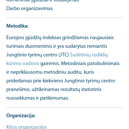
Asmeniniai įgūdžiai ir tobulėjimas
Darbo organizavimas
Metodika
Europos įgūdžių indeksas grindžiamas naujausiais
turimais duomenimis ir yra sudarytas remiantis
Jungtinio tyrimų centro (JTC)
Sudėtinių rodiklių
kūrimo vadovo
gairėmis. Metodiniais patobulinimais
ir nepriklausomu metodiniu auditu, kuris
pridedamas prie kiekvieno Jungtinio tyrimų centro
pranešimo, užtikrinamas rezultatų statistinis
nuoseklumas ir patikimumas.
Organizacija
Kitos organizacijos