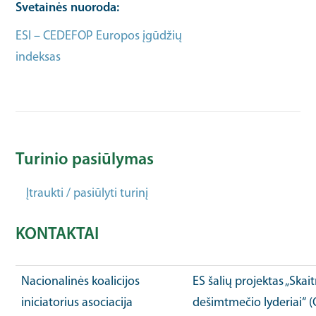
Svetainės nuoroda
ESI – CEDEFOP Europos įgūdžių
indeksas
Organizacijos URL
Turinio pasiūlymas
Įtraukti / pasiūlyti turinį
KONTAKTAI
Nacionalinės koalicijos
ES šalių projektas „Ska
iniciatorius asociacija
dešimtmečio lyderiai“ 