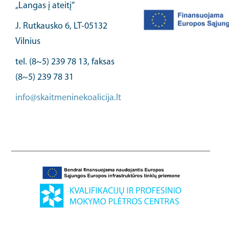
„Langas į ateitį“
J. Rutkausko 6, LT-05132
Vilnius
tel. (8~5) 239 78 13, faksas
(8~5) 239 78 31
info@skaitmeninekoalicija.lt