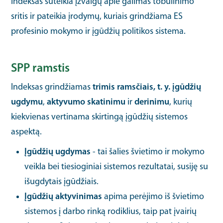
Indeksas suteikia įžvalgų apie galimas tobulinimo
sritis ir pateikia įrodymų, kuriais grindžiama ES
profesinio mokymo ir įgūdžių politikos sistema.
SPP ramstis
Indeksas grindžiamas
trimis ramsčiais, t. y. įgūdžių
ugdymu
,
aktyvumo skatinimu
ir
derinimu
, kurių
kiekvienas vertinama skirtingą įgūdžių sistemos
aspektą.
Įgūdžių ugdymas
- tai šalies švietimo ir mokymo
veikla bei tiesioginiai sistemos rezultatai, susiję su
išugdytais įgūdžiais.
Įgūdžių aktyvinimas
apima perėjimo iš švietimo
sistemos į darbo rinką rodiklius, taip pat įvairių