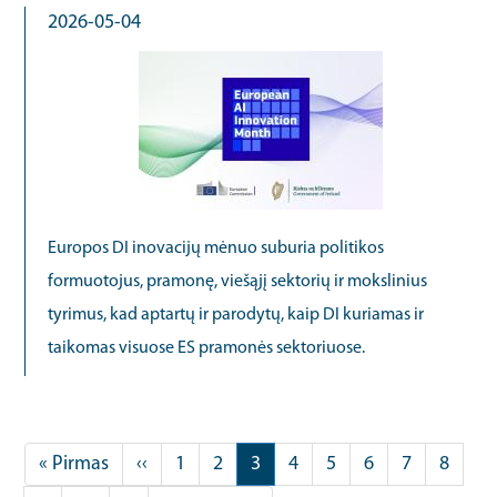
2026-05-04
Europos DI inovacijų mėnuo suburia politikos
formuotojus, pramonę, viešąjį sektorių ir mokslinius
tyrimus, kad aptartų ir parodytų, kaip DI kuriamas ir
taikomas visuose ES pramonės sektoriuose.
Pagination
First
« Pirmas
Previous
‹‹
Puslapis
1
Puslapis
2
Current
3
Puslapis
4
Puslapis
5
Puslapis
6
Puslapis
7
Puslap
8
page
page
page