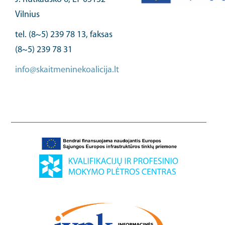
Vilnius
tel. (8~5) 239 78 13, faksas
(8~5) 239 78 31
info@skaitmeninekoalicija.lt