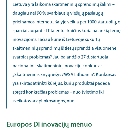
Lietuva yra laikoma skaitmeninių sprendimų šalimi –
daugiau nei 90 % svarbiausių viešųjų paslaugų
prieinamos internetu, šalyje veikia per 1000 startuolių, o
sparčiai augantis IT talentų skaičius kuria palankią terpę
inovacijoms. Tačiau kurie iš Lietuvoje sukurtų
skaitmeninių sprendimų iš tiesų sprendžia visuomenei
svarbias problemas? Jau balandžio 27 d. startuoja
nacionalinis skaitmeninių inovacijų konkursas
„Skaitmeninis knygnešys / WSA Lithuania“. Konkursas
yra skirtas atrinkti kūrėjus, kurių produktai padeda
spręsti konkrečias problemas – nuo švietimo iki
sveikatos ar aplinkosaugos, nuo
Europos DI inovacijų mėnuo