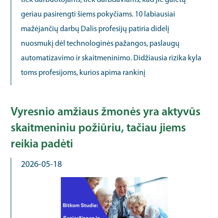
tiek darbuotojams, tiek darbdaviams, kad jie galėtų
geriau pasirengti šiems pokyčiams. 10 labiausiai
mažėjančių darbų Dalis profesijų patiria didelį
nuosmukį dėl technologinės pažangos, paslaugų
automatizavimo ir skaitmeninimo. Didžiausia rizika kyla
toms profesijoms, kurios apima rankinį
Vyresnio amžiaus žmonės yra aktyvūs
skaitmeniniu požiūriu, tačiau jiems
reikia padėti
2026-05-18