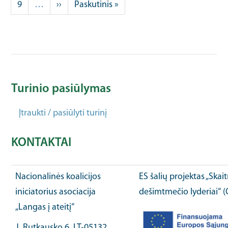
Puslapis
9
…
Next
››
Last
Paskutinis »
page
page
Turinio pasiūlymas
Įtraukti / pasiūlyti turinį
KONTAKTAI
Nacionalinės koalicijos
ES šalių projektas „Ska
iniciatorius asociacija
dešimtmečio lyderiai“ 
„Langas į ateitį“
J. Rutkausko 6, LT-05132