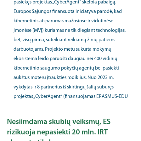
pasiekęs projektas „CyberAgent“ skelbia pabaigą.
Europos Sąjungos finansuota iniciatyva parodė, kad
kibernetinis atsparumas mažosiose ir vidutinėse
įmonėse (MVĮ) kuriamas ne tik diegiant technologijas,
bet, visų pirma, suteikiant reikiamų žinių patiems
darbuotojams. Projekto metu sukurta mokymų
ekosistema leido paruošti daugiau nei 400 vidinių
kibernetinio saugumo pokyčių agentų bei pasiekti
aukštus moterų įtraukties rodiklius. Nuo 2023 m.
vykdytas ir 8 partnerius iš skirtingų šalių subūręs
projektas „CyberAgent“ (finansuojamas ERASMUS-EDU
Nesiimdama skubių veiksmų, ES
rizikuoja nepasiekti 20 mln. IRT