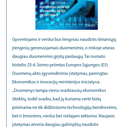
Gyventojams ir verslui bus lengviau naudotis išmaniųjų
įrenginių generuojamais duomenimis, o rinkoje atsiras
daugiau duomenimis grįstų paslaugų. Tai numato
birželio 25 d. Seimo priimtas Europos Sąjungos (ES)
Duomenų akto įgyvendinimo įstatymas, parengtas
Ekonomikos ir inovacijų ministerijos iniciatyva.
„Duomenys tampa vienu svarbiausių ekonomikos
išteklių, todėl svarbu, kad jų kuriama vertė būtų
prieinama ne tik didžiosioms technologijų bendrovėms,
bet ir žmonėms, verslui bei viešajam sektoriui. Naujasis
įstatymas atveria daugiau galimybių naudotis