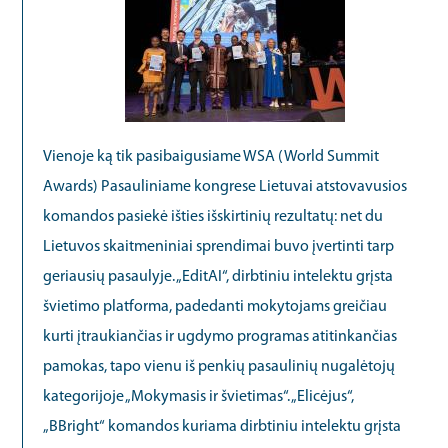
Vienoje ką tik pasibaigusiame WSA (World Summit
Awards) Pasauliniame kongrese Lietuvai atstovavusios
komandos pasiekė išties išskirtinių rezultatų: net du
Lietuvos skaitmeniniai sprendimai buvo įvertinti tarp
geriausių pasaulyje. „EditAI“, dirbtiniu intelektu grįsta
švietimo platforma, padedanti mokytojams greičiau
kurti įtraukiančias ir ugdymo programas atitinkančias
pamokas, tapo vienu iš penkių pasaulinių nugalėtojų
kategorijoje „Mokymasis ir švietimas“. „Elicėjus“,
„BBright“ komandos kuriama dirbtiniu intelektu grįsta