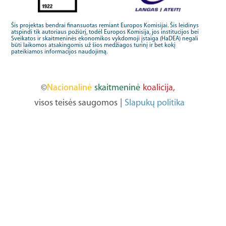
Šis projektas bendrai finansuotas remiant Europos Komisijai. Šis leidinys
atspindi tik autoriaus požiūrį, todėl Europos Komisija, jos institucijos bei
Sveikatos ir skaitmeninės ekonomikos vykdomoji įstaiga (HaDEA) negali
būti laikomos atsakingomis už šios medžiagos turinį ir bet kokį
pateikiamos informacijos naudojimą.
©
Nacionalinė
skaitmeninė
koalicija,
visos teisės saugomos
|
Slapukų politika