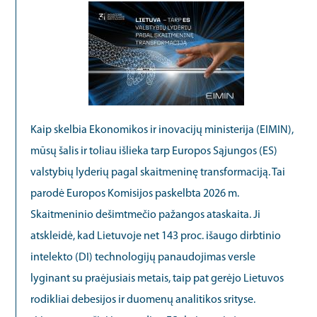
Kaip skelbia Ekonomikos ir inovacijų ministerija (EIMIN),
mūsų šalis ir toliau išlieka tarp Europos Sąjungos (ES)
valstybių lyderių pagal skaitmeninę transformaciją. Tai
parodė Europos Komisijos paskelbta 2026 m.
Skaitmeninio dešimtmečio pažangos ataskaita. Ji
atskleidė, kad Lietuvoje net 143 proc. išaugo dirbtinio
intelekto (DI) technologijų panaudojimas versle
lyginant su praėjusiais metais, taip pat gerėjo Lietuvos
rodikliai debesijos ir duomenų analitikos srityse.