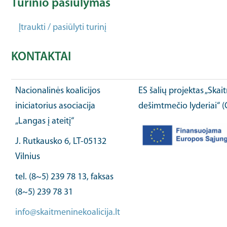
Turinio pasiūlymas
Įtraukti / pasiūlyti turinį
KONTAKTAI
Nacionalinės koalicijos
ES šalių projektas „Ska
iniciatorius asociacija
dešimtmečio lyderiai“ 
„Langas į ateitį“
J. Rutkausko 6, LT-05132
Vilnius
tel. (8~5) 239 78 13, faksas
(8~5) 239 78 31
info@skaitmeninekoalicija.lt