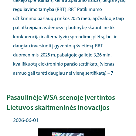
tiekėjo sprendimais, kelia atsparumo rizikas, teigia Ryšių
reguliavimo tarnyba (RRT). RRT Patikimumo
užtikrinimo paslaugų rinkos 2025 metų apžvalgoje taip
pat atkreipiamas dėmesys į būtinybę skatinti ne tik
konkurenciją ir alternatyvių sprendimų plėtrą, bet ir
daugiau investuoti į gyventojų švietimą. RRT
duomenimis, 2025 m. pabaigoje galiojo 3,26 mln.
kvalifikuotų elektroninio parašo sertifikatų (vienas
asmuo gali turėti daugiau nei vieną sertifikatą) – 7
Pasaulinėje WSA scenoje įvertintos
Lietuvos skaitmeninės inovacijos
2026-06-01