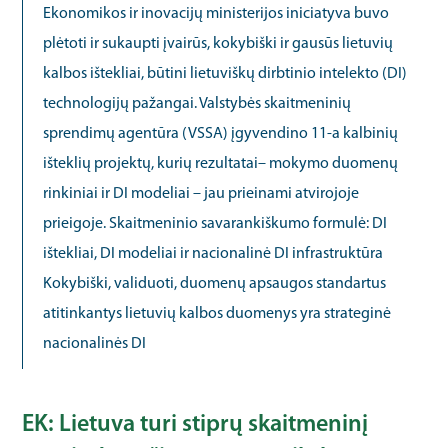
Ekonomikos ir inovacijų ministerijos iniciatyva buvo
plėtoti ir sukaupti įvairūs, kokybiški ir gausūs lietuvių
kalbos ištekliai, būtini lietuviškų dirbtinio intelekto (DI)
technologijų pažangai. Valstybės skaitmeninių
sprendimų agentūra (VSSA) įgyvendino 11-a kalbinių
išteklių projektų, kurių rezultatai– mokymo duomenų
rinkiniai ir DI modeliai – jau prieinami atvirojoje
prieigoje. Skaitmeninio savarankiškumo formulė: DI
ištekliai, DI modeliai ir nacionalinė DI infrastruktūra
Kokybiški, validuoti, duomenų apsaugos standartus
atitinkantys lietuvių kalbos duomenys yra strateginė
nacionalinės DI
EK: Lietuva turi stiprų skaitmeninį