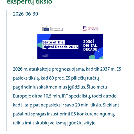
ekspertų tikslo
2026-06-30
2026 m. ataskaitoje prognozuojama, kad tik 2037 m. ES
pasieks tikslą, kad 80 proc. ES piliečių turėtų
pagrindinius skaitmeninius įgūdžius. Šiuo metu
Europoje dirba 10,5 mln. IRT specialistų, todėl atrodo,
kad ji taip pat nepasieks ir savo 20 mln. tikslo. Siekiant
pašalinti spragas ir sustiprinti ES konkurencingumą,
reikia imtis skubių veiksmų įgūdžių srityje.