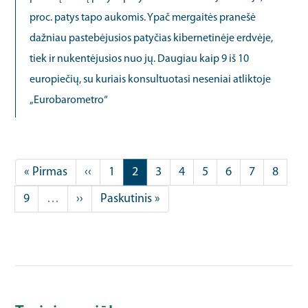
proc. patys tapo aukomis. Ypač mergaitės pranešė
dažniau pastebėjusios patyčias kibernetinėje erdvėje,
tiek ir nukentėjusios nuo jų. Daugiau kaip 9 iš 10
europiečių, su kuriais konsultuotasi neseniai atliktoje
„Eurobarometro“
Pagination
First
« Pirmas
Previous
‹‹
Puslapis
1
Current
2
Puslapis
3
Puslapis
4
Puslapis
5
Puslapis
6
Puslapis
7
Puslap
8
page
page
page
Puslapis
9
…
Next
››
Last
Paskutinis »
page
page