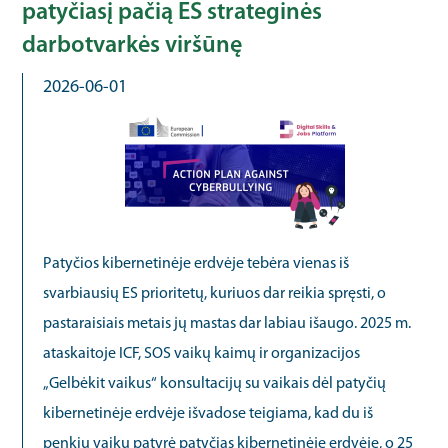
patyčiasį pačią ES strateginės
darbotvarkės viršūnę
2026-06-01
Patyčios kibernetinėje erdvėje tebėra vienas iš
svarbiausių ES prioritetų, kuriuos dar reikia spręsti, o
pastaraisiais metais jų mastas dar labiau išaugo. 2025 m.
ataskaitoje ICF, SOS vaikų kaimų ir organizacijos
„Gelbėkit vaikus“ konsultacijų su vaikais dėl patyčių
kibernetinėje erdvėje išvadose teigiama, kad du iš
penkių vaikų patyrė patyčias kibernetinėje erdvėje, o 25