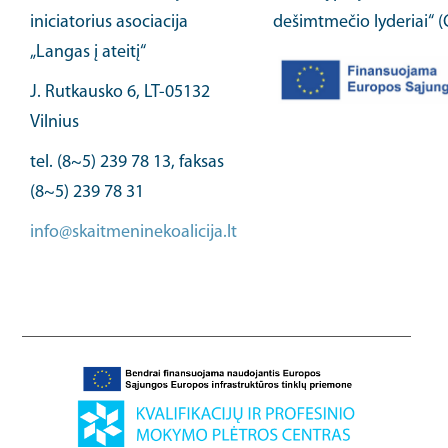
iniciatorius asociacija
dešimtmečio lyderiai“ 
„Langas į ateitį“
J. Rutkausko 6, LT-05132
Vilnius
tel. (8~5) 239 78 13, faksas
(8~5) 239 78 31
info@skaitmeninekoalicija.lt