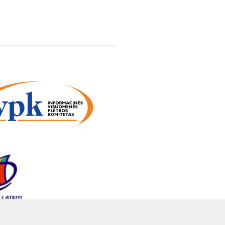
itucijos bei Sveikatos ir skaitmeninės
os naudojimą.