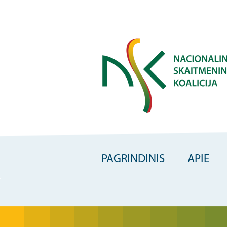
Skip
to
main
content
PAGRINDINIS
APIE