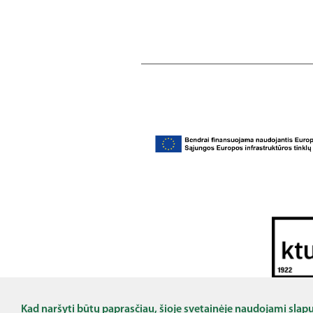
Šis projektas bendrai finansuotas remiant Europos
ekonomikos vykdomoji įstaiga (HaDEA) negali bū
Kad naršyti būtų paprasčiau, šioje svetainėje naudojami slap