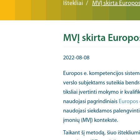
Ištekliai
MVĮ skirta Europos
MVĮ skirta Europos
2022-08-08
Europos e. kompetencijos sistema 
verslo subjektams suteikia bendrą
tiksliai įvertinti mokymo ir kvali
naudojasi pagrindiniais
Europos 
naudojasi siekdamos palengvinti 
įmonių (MVĮ) kontekste.
Taikant šį metodą, šiuo ištekliu