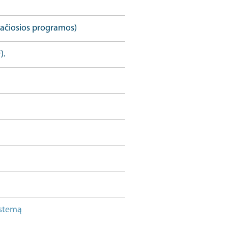
lačiosios programos)
).
istemą
Įgūdžių išteklių URL