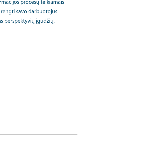
ormacijos procesų teikiamais
parengti savo darbuotojus
ms perspektyvių įgūdžių.