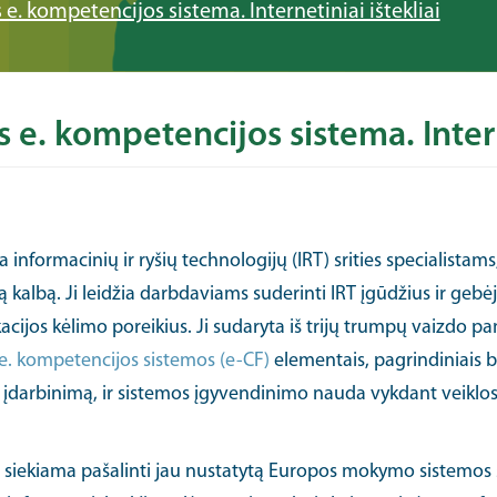
 e. kompetencijos sistema. Internetiniai ištekliai
 e. kompetencijos sistema. Interne
informacinių ir ryšių technologijų (IRT) srities specialistams
 kalbą. Ji leidžia darbdaviams suderinti IRT įgūdžius ir gebėj
fikacijos kėlimo poreikius. Ji sudaryta iš trijų trumpų vaizdo 
e. kompetencijos sistemos (e-CF)
elementais, pagrindiniais b
įdarbinimą, ir sistemos įgyvendinimo nauda vykdant veiklos
mi siekiama pašalinti jau nustatytą Europos mokymo sistemos