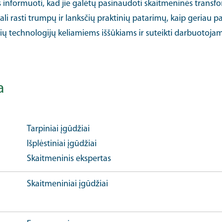
s informuoti, kad jie galėtų pasinaudoti skaitmeninės transf
gali rasti trumpų ir lanksčių praktinių patarimų, kaip geriau 
ų technologijų keliamiems iššūkiams ir suteikti darbuotoja
a
Tarpiniai įgūdžiai
Išplėstiniai įgūdžiai
Skaitmeninis ekspertas
Skaitmeniniai įgūdžiai