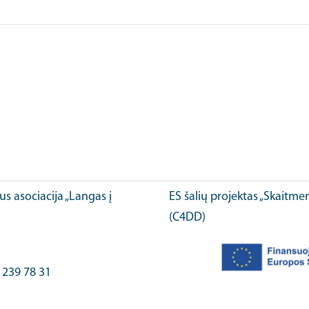
ius asociacija „Langas į
ES šalių projektas „Skaitme
(C4DD)
) 239 78 31