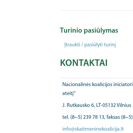
Turinio pasiūlymas
Įtraukti / pasiūlyti turinį
KONTAKTAI
Nacionalinės koalicijos iniciator
ateitį“
J. Rutkausko 6, LT-05132 Vilnius
tel. (8~5) 239 78 13, faksas (8~5
info@skaitmeninekoalicija.lt