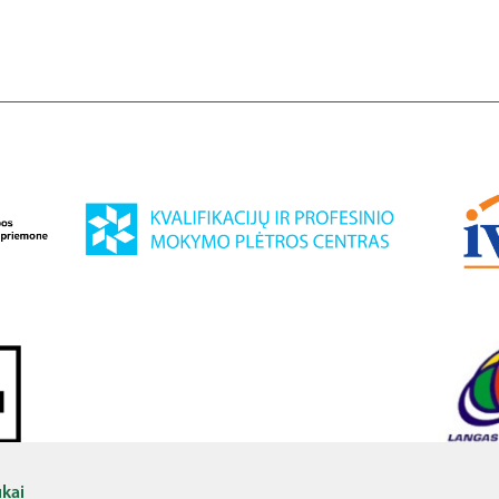
 Komisijai. Šis leidinys atspindi tik autoriaus požiūrį, todėl Europos Komisija, jos inst
ti laikomos atsakingomis už šios medžiagos turinį ir bet kokį pateikiamos informacij
ukai