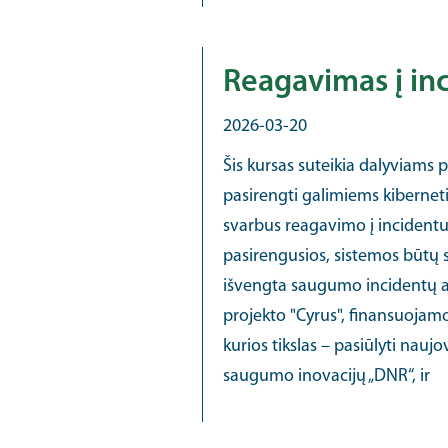
Reagavimas į in
2026-03-20
Šis kursas suteikia dalyviams p
pasirengti galimiems kibernet
svarbus reagavimo į incident
pasirengusios, sistemos būtų s
išvengta saugumo incidentų arb
projekto "Cyrus", finansuoja
kurios tikslas – pasiūlyti nau
saugumo inovacijų „DNR“, ir