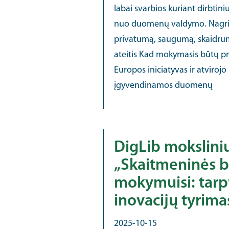
labai svarbios kuriant dirbtini
nuo duomenų valdymo. Nagrinė
privatumą, saugumą, skaidrum
ateitis Kad mokymasis būtų pra
Europos iniciatyvas ir atviroj
įgyvendinamos duomenų
DigLib mokslinių
„Skaitmeninės b
mokymuisi: tarpva
inovacijų tyrima
2025-10-15