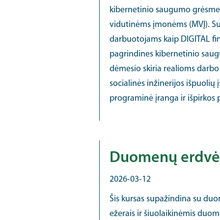
kibernetinio saugumo grėsmes
vidutinėms įmonėms (MVĮ). Suk
darbuotojams kaip DIGITAL fin
pagrindines kibernetinio saug
dėmesio skiria realioms darbo 
socialinės inžinerijos išpuolių
programinė įranga ir išpirkos
Duomenų erdvės 
2026-03-12
Šis kursas supažindina su du
ežerais ir šiuolaikinėmis du