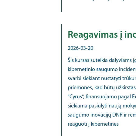
Reagavimas į inc
2026-03-20
Šis kursas suteikia dalyviams 
kibernetinio saugumo incident
svarbi siekiant nustatyti trūk
priemones, kad būtų užkirstas 
"Cyrus", finansuojamo pagal 
siekiama pasiūlyti naują moky
saugumo inovacijų DNR ir rem
reaguoti į kibernetines