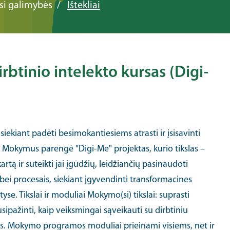
i galimybės
Ištekliai
rbtinio intelekto kursas (Digi-
kiant padėti besimokantiesiems atrasti ir įsisavinti
ą. Mokymus parengė "Digi-Me" projektas, kurio tikslas –
rtą ir suteikti jai įgūdžių, leidžiančių pasinaudoti
i procesais, siekiant įgyvendinti transformacines
tyse. Tikslai ir moduliai Mokymo(si) tikslai: suprasti
sipažinti, kaip veiksmingai sąveikauti su dirbtiniu
sas. Mokymo programos moduliai prieinami visiems, net ir