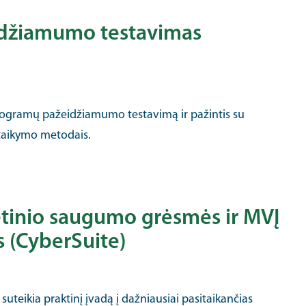
džiamumo testavimas
programų pažeidžiamumo testavimą ir pažintis su
 taikymo metodais.
tinio saugumo grėsmės ir MVĮ
 (CyberSuite)
suteikia praktinį įvadą į dažniausiai pasitaikančias