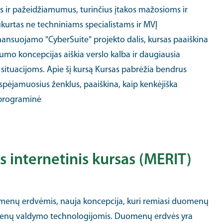
 ir pažeidžiamumus, turinčius įtakos mažosioms ir
urtas ne techniniams specialistams ir MVĮ
ansuojamo "CyberSuite" projekto dalis, kursas paaiškina
umo koncepcijas aiškia verslo kalba ir daugiausia
situacijoms. Apie šį kursą Kursas pabrėžia bendrus
 įspėjamuosius ženklus, paaiškina, kaip kenkėjiška
 programinė
internetinis kursas (MERIT)
omenų erdvėmis, nauja koncepcija, kuri remiasi duomenų
omenų valdymo technologijomis. Duomenų erdvės yra