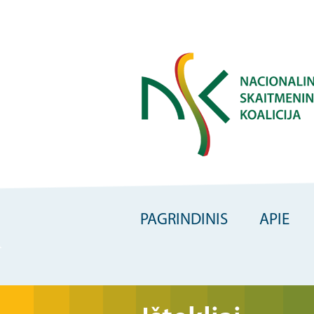
Skip
to
main
content
PAGRINDINIS
APIE