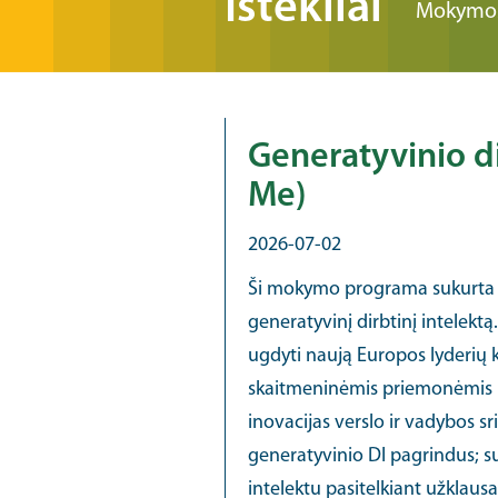
Ištekliai
Mokymos
Generatyvinio di
Me)
2026-07-02
Ši mokymo programa sukurta sie
generatyvinį dirbtinį intelekt
ugdyti naują Europos lyderių ka
skaitmeninėmis priemonėmis be
inovacijas verslo ir vadybos sri
generatyvinio DI pagrindus; su
intelektu pasitelkiant užklau