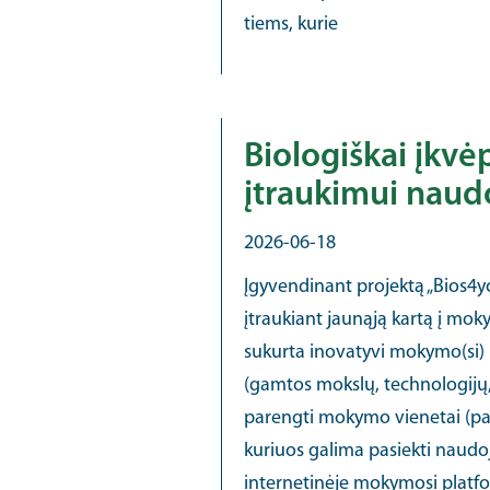
tiems, kurie
Biologiškai įkv
įtraukimui naud
2026-06-18
Įgyvendinant projektą „Bios4y
įtraukiant jaunąją kartą į mo
sukurta inovatyvi mokymo(si)
(gamtos mokslų, technologijų, 
parengti mokymo vienetai (pam
kuriuos galima pasiekti naudo
internetinėje mokymosi platfor