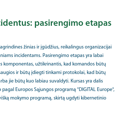
cidentus: pasirengimo etapas
agrindines žinias ir įgūdžius, reikalingus organizacijai
iniams incidentams. Pasirengimo etapas yra labai
us komponentas, užtikrinantis, kad komandos būtų
augios ir būtų įdiegti tinkami protokolai, kad būtų
a jie būtų kuo labiau suvaldyti. Kursas yra dalis
mo pagal Europos Sąjungos programą "DIGITAL Europe",
jovišką mokymo programą, skirtą ugdyti kibernetinio