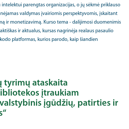
u intelektui parengtas organizacijas, o jų sėkmė priklauso
jamas valdymas įvairiomis perspektyvomis, įskaitant
ą ir monetizavimą. Kurso tema - dalijimosi duomenimis
ktiškas ir aktualus, kursas nagrinėja realaus pasaulio
o kodo platformas, kurios parodo, kaip šiandien
 tyrimų ataskaita
ibliotekos įtraukiam
lstybinis įgūdžių, patirties ir
s“