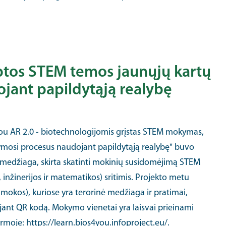
ėptos STEM temos jaunųjų kartų
ojant papildytąją realybę
ou AR 2.0 - biotechnologijomis grįstas STEM mokymas,
kymosi procesus naudojant papildytąją realybę" buvo
 medžiaga, skirta skatinti mokinių susidomėjimą STEM
inžinerijos ir matematikos) sritimis. Projekto metu
okos), kuriose yra terorinė medžiaga ir pratimai,
jant QR kodą. Mokymo vienetai yra laisvai prieinami
moje: https://learn.bios4you.infoproject.eu/.