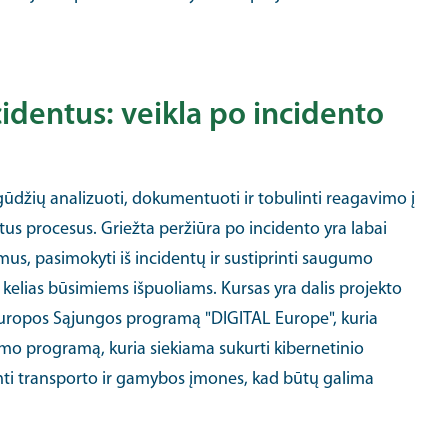
identus: veikla po incidento
įgūdžių analizuoti, dokumentuoti ir tobulinti reagavimo į
us procesus. Griežta peržiūra po incidento yra labai
umus, pasimokyti iš incidentų ir sustiprinti saugumo
kelias būsimiems išpuoliams. Kursas yra dalis projekto
Europos Sąjungos programą "DIGITAL Europe", kuria
mo programą, kuria siekiama sukurti kibernetinio
ti transporto ir gamybos įmones, kad būtų galima