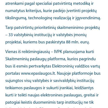
atrenkami pagal specialiai patvirtintą metodiką ir
numatytus kriterijus, kurie padėjo įvertinti projektų
tikslingumą, technologinę realizaciją ir įgyvendinimą.
Tarp patvirtintų prioritetinių skaitmeninimo projektų
– 33 valstybinių institucijų ir valstybės įmonių
projektai, kuriems bus paskirstyta 88 mln. eurų.
Vienas iš reikšmingiausių – IVPK planuojama kurti
Skaitmeninių paslaugų platforma, kurios pagrindu
bus iš esmės pertvarkytas Elektroninių valdžios vartų
portalas www.epaslaugos.lt. Naujoje platformoje bus
sujungtos visų valstybės ir savivaldybių institucijų
teikiamos paslaugos ir sukurti įrankiai, leidžiantys
kurti ir teikti naujas elektronines paslaugas, greitai ir
patogiai keistis duomenimis tarp institucijų ne tik