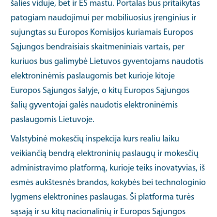
šalies viduje, bet ir ES mastu. Portalas bus pritaikytas
patogiam naudojimui per mobiliuosius įrenginius ir
sujungtas su Europos Komisijos kuriamais Europos
Sąjungos bendraisiais skaitmeniniais vartais, per
kuriuos bus galimybė Lietuvos gyventojams naudotis
elektroninėmis paslaugomis bet kurioje kitoje
Europos Sąjungos šalyje, o kitų Europos Sąjungos
šalių gyventojai galės naudotis elektroninėmis
paslaugomis Lietuvoje.
Valstybinė mokesčių inspekcija kurs realiu laiku
veikiančią bendrą elektroninių paslaugų ir mokesčių
administravimo platformą, kurioje teiks inovatyvias, iš
esmės aukštesnės brandos, kokybės bei technologinio
lygmens elektronines paslaugas. Ši platforma turės
sąsają ir su kitų nacionalinių ir Europos Sąjungos