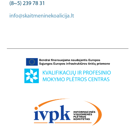
(8~5) 239 78 31
info@skaitmeninekoalicija.lt