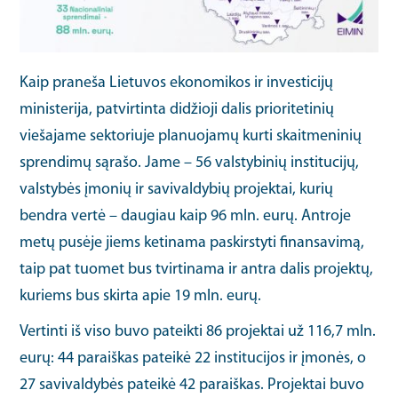
Kaip praneša Lietuvos ekonomikos ir investicijų
ministerija, patvirtinta didžioji dalis prioritetinių
viešajame sektoriuje planuojamų kurti skaitmeninių
sprendimų sąrašo. Jame – 56 valstybinių institucijų,
valstybės įmonių ir savivaldybių projektai, kurių
bendra vertė – daugiau kaip 96 mln. eurų. Antroje
metų pusėje jiems ketinama paskirstyti finansavimą,
taip pat tuomet bus tvirtinama ir antra dalis projektų,
kuriems bus skirta apie 19 mln. eurų.
Vertinti iš viso buvo pateikti 86 projektai už 116,7 mln.
eurų: 44 paraiškas pateikė 22 institucijos ir įmonės, o
27 savivaldybės pateikė 42 paraiškas. Projektai buvo