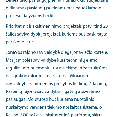
žemės ūkio paslaugų prieinamumas ūkio subjektams,
didinamas paslaugų prieinamumas baudžiamojo
proceso dalyviams bei kt.
Prioritetiniais skaitmeninimo projektais patvirtinti 23
šalies savivaldybių projektai, kuriems bus paskirstyta
per 8 mln. Eur.
Jonavos rajono savivaldybė diegs jonaviečio kortelę,
Marijampolės savivaldybė kurs techninių eismo
reguliavimo priemonių ir susisiekimo infrastruktūros
geografinę informacinę sistemą, Vilniaus m.
savivaldybė skaitmenins prekybos leidimų išdavimą,
Raseinių rajono savivaldybė – gatvių apšvietimo
paslaugas. Molėtuose bus kuriama nuotolinio
nuskaitymo vandens tiekimo apskaitos sistema, o
Kaune SOC taškas – skaitmeninė platforma, skirta