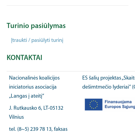
Turinio pasiūlymas
Įtraukti / pasiūlyti turinį
KONTAKTAI
Nacionalinės koalicijos
ES šalių projektas „Ska
iniciatorius asociacija
dešimtmečio lyderiai“ 
„Langas į ateitį“
J. Rutkausko 6, LT-05132
Vilnius
tel. (8~5) 239 78 13, faksas