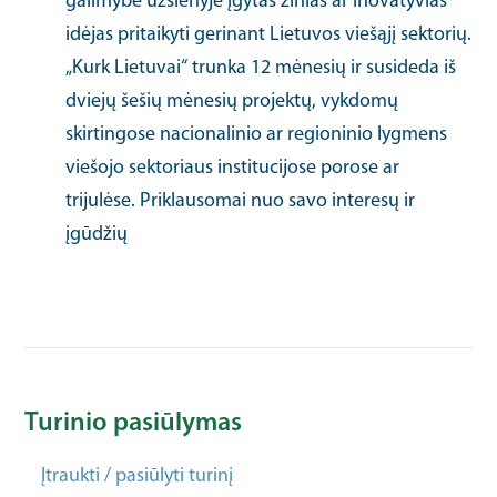
galimybė užsienyje įgytas žinias ar inovatyvias
idėjas pritaikyti gerinant Lietuvos viešąjį sektorių.
„Kurk Lietuvai“ trunka 12 mėnesių ir susideda iš
dviejų šešių mėnesių projektų, vykdomų
skirtingose nacionalinio ar regioninio lygmens
viešojo sektoriaus institucijose porose ar
trijulėse. Priklausomai nuo savo interesų ir
įgūdžių
Turinio pasiūlymas
Įtraukti / pasiūlyti turinį