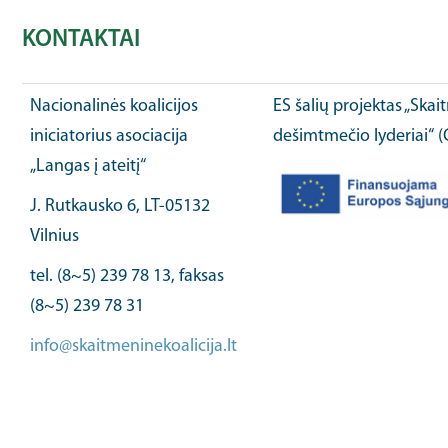
KONTAKTAI
Nacionalinės koalicijos
ES šalių projektas „Ska
iniciatorius asociacija
dešimtmečio lyderiai“ 
„Langas į ateitį“
J. Rutkausko 6, LT-05132
Vilnius
tel. (8~5) 239 78 13, faksas
(8~5) 239 78 31
info@skaitmeninekoalicija.lt