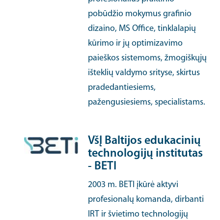
pobūdžio mokymus grafinio
dizaino, MS Office, tinklalapių
kūrimo ir jų optimizavimo
paieškos sistemoms, žmogiškųjų
išteklių valdymo srityse, skirtus
pradedantiesiems,
pažengusiesiems, specialistams.
VšĮ Baltijos edukacinių
technologijų institutas
- BETI
2003 m. BETI įkūrė aktyvi
profesionalų komanda, dirbanti
IRT ir švietimo technologijų