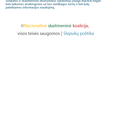
Sveikatos ir skaitmeninės ekonomikos vykdomoji įstaiga (HaDEA) negali
būti laikomos atsakingomis už šios medžiagos turinį ir bet kokį
pateikiamos informacijos naudojimą.
©
Nacionalinė
skaitmeninė
koalicija,
visos teisės saugomos
|
Slapukų politika