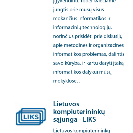
įgyvendinti. Todėl kviečiame
jungtis prie mūsų visus
mokančius informatikos ir
informacinių technologijų,
norinčius prisidėti prie diskusijų
apie metodines ir organizacines
informatikos problemas, dalintis
savo kūryba, ir kartu daryti įtaką
informatikos dalykui mūsų
mokyklose…
Lietuvos
kompiuterininkų
sąjunga - LIKS
Lietuvos kompiuterininkų