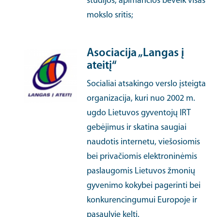
studijos, apimančios beveik visas
mokslo sritis;
Asociacija „Langas į
ateitį“
Socialiai atsakingo verslo įsteigta
organizacija, kuri nuo 2002 m.
ugdo Lietuvos gyventojų IRT
gebėjimus ir skatina saugiai
naudotis internetu, viešosiomis
bei privačiomis elektroninėmis
paslaugomis Lietuvos žmonių
gyvenimo kokybei pagerinti bei
konkurencingumui Europoje ir
pasaulyje kelti.