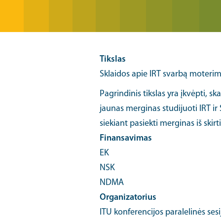
Tikslas
Sklaidos apie IRT svarbą moteri
Pagrindinis tikslas yra įkvėpti, sk
jaunas merginas studijuoti IRT 
siekiant pasiekti merginas iš skir
Finansavimas
EK
NSK
NDMA
Organizatorius
ITU konferencijos paralelinės se