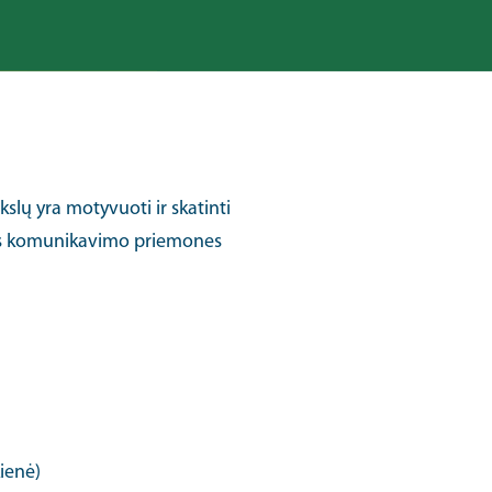
ikslų yra motyvuoti ir skatinti
ias komunikavimo priemones
ienė)