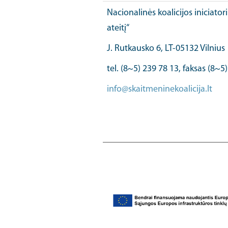
Nacionalinės koalicijos iniciator
ateitį“
J. Rutkausko 6, LT-05132 Vilnius
tel. (8~5) 239 78 13, faksas (8~5
info@skaitmeninekoalicija.lt