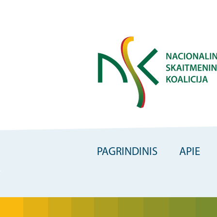
Skip
to
main
content
PAGRINDINIS
APIE