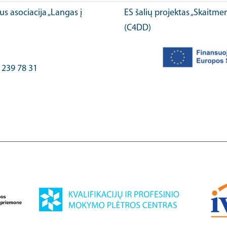
ius asociacija „Langas į
ES šalių projektas „Skaitme
(C4DD)
) 239 78 31