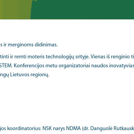
ms ir merginoms didinimas.
atinti ir remti moteris technologijų srityje. Vienas iš renginio t
ir STEM. Konferencijos metu organizatoriai naudos inovatyv
tingų Lietuvos regionų.
sijos koordinatorius: NSK narys NDMA (dr. Danguolė Rutkausk