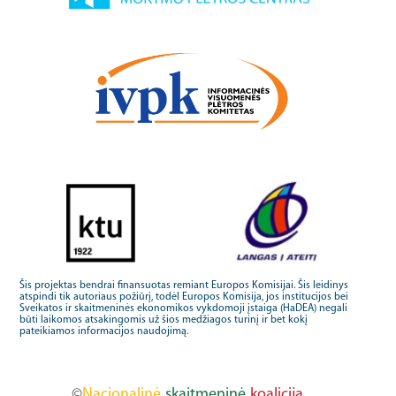
Šis projektas bendrai finansuotas remiant Europos Komisijai. Šis leidinys
atspindi tik autoriaus požiūrį, todėl Europos Komisija, jos institucijos bei
Sveikatos ir skaitmeninės ekonomikos vykdomoji įstaiga (HaDEA) negali
būti laikomos atsakingomis už šios medžiagos turinį ir bet kokį
pateikiamos informacijos naudojimą.
©
Nacionalinė
skaitmeninė
koalicija,