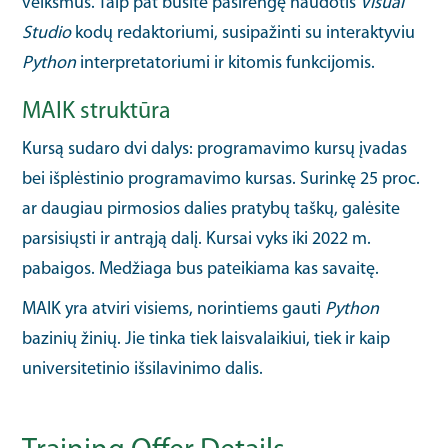
veiksmus. Taip pat būsite pasirengę naudotis
Visual
Studio
kodų redaktoriumi, susipažinti su interaktyviu
Python
interpretatoriumi ir kitomis funkcijomis.
MAIK struktūra
Kursą sudaro dvi dalys: programavimo kursų įvadas
bei išplėstinio programavimo kursas. Surinkę 25 proc.
ar daugiau pirmosios dalies pratybų taškų, galėsite
parsisiųsti ir antrąją dalį. Kursai vyks iki 2022 m.
pabaigos. Medžiaga bus pateikiama kas savaitę.
MAIK yra atviri visiems, norintiems gauti
Python
bazinių žinių. Jie tinka tiek laisvalaikiui, tiek ir kaip
universitetinio išsilavinimo dalis.