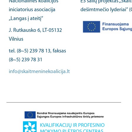
Nacionalinės koalicijos
ES šalių projektas „Ska
iniciatorius asociacija
dešimtmečio lyderiai“ 
„Langas į ateitį“
J. Rutkausko 6, LT-05132
Vilnius
tel. (8~5) 239 78 13, faksas
(8~5) 239 78 31
info@skaitmeninekoalicija.lt