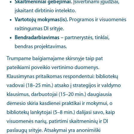
Skaitmeniniai gebėjimai.
Įsivertinami įgūdžiai,
įskaitant dirbtinio intelekto.
Vartotojų mokymas(is).
Programos ir visuomenės
raštingumas DI srityje.
Bendradarbiavimas –
partnerystės, tinklai,
bendras projektavimas.
Trumpame baigiamajame skirsnyje taip pat
pateikiami poveikio vertinimo duomenys.
Klausimynas pritaikomas respondentui: bibliotekų
vadovai (18–25 min.) atsako į strategijos ir valdymo
klausimus, darbuotojai (15–20 min.) daugiausia
dėmesio skiria kasdienei praktikai ir mokymui, o
bibliotekų lankytojai (5–8 min.) dalijasi savo, kaip
visuomenės narių, patirtimi skaitmeninių ir DI
paslaugų srityje. Atsakymai yra anonimiški