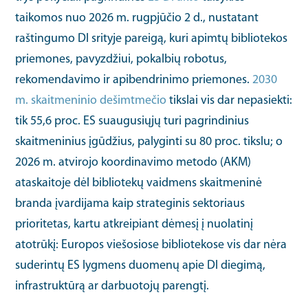
taikomos nuo 2026 m. rugpjūčio 2 d., nustatant
raštingumo DI srityje pareigą, kuri apimtų bibliotekos
priemones, pavyzdžiui, pokalbių robotus,
rekomendavimo ir apibendrinimo priemones.
2030
m. skaitmeninio dešimtmečio
tikslai vis dar nepasiekti:
tik 55,6 proc. ES suaugusiųjų turi pagrindinius
skaitmeninius įgūdžius, palyginti su 80 proc. tikslu; o
2026 m. atvirojo koordinavimo metodo (AKM)
ataskaitoje dėl bibliotekų vaidmens skaitmeninė
branda įvardijama kaip strateginis sektoriaus
prioritetas, kartu atkreipiant dėmesį į nuolatinį
atotrūkį: Europos viešosiose bibliotekose vis dar nėra
suderintų ES lygmens duomenų apie DI diegimą,
infrastruktūrą ar darbuotojų parengtį.