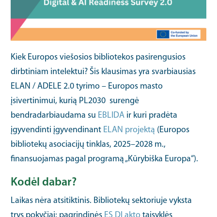
Kiek Europos viešosios bibliotekos pasirengusios
dirbtiniam intelektui? Šis klausimas yra svarbiausias
ELAN / ADELE 2.0 tyrimo – Europos masto
įsivertinimui, kurią PL2030 surengė
bendradarbiaudama su
EBLIDA
ir kuri pradėta
įgyvendinti įgyvendinant
ELAN projektą
(Europos
bibliotekų asociacijų tinklas, 2025–2028 m.,
finansuojamas pagal programą „Kūrybiška Europa“).
Kodėl dabar?
Laikas nėra atsitiktinis. Bibliotekų sektoriuje vyksta
trys pokyčiai: pagrindinės
ES DI akto
taisyklės