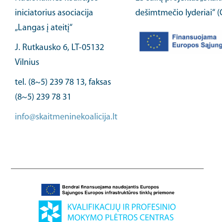
iniciatorius asociacija
dešimtmečio lyderiai“ 
„Langas į ateitį“
J. Rutkausko 6, LT-05132
Vilnius
tel. (8~5) 239 78 13, faksas
(8~5) 239 78 31
info@skaitmeninekoalicija.lt