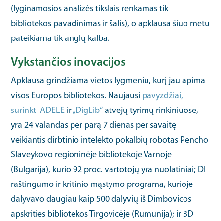
(lyginamosios analizės tikslais renkamas tik
bibliotekos pavadinimas ir šalis), o apklausa šiuo metu
pateikiama tik anglų kalba.
Vykstančios inovacijos
Apklausa grindžiama vietos lygmeniu, kurį jau apima
visos Europos bibliotekos. Naujausi
pavyzdžiai,
surinkti ADELE
ir
„DigLib“
atvejų tyrimų rinkiniuose,
yra 24 valandas per parą 7 dienas per savaitę
veikiantis dirbtinio intelekto pokalbių robotas Pencho
Slaveykovo regioninėje bibliotekoje Varnoje
(Bulgarija), kurio 92 proc. vartotojų yra nuolatiniai; DI
raštingumo ir kritinio mąstymo programa, kurioje
dalyvavo daugiau kaip 500 dalyvių iš Dimbovicos
apskrities bibliotekos Tirgovicėje (Rumunija); ir 3D