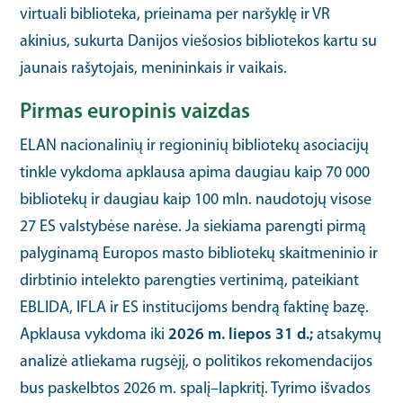
virtuali biblioteka, prieinama per naršyklę ir VR
akinius, sukurta Danijos viešosios bibliotekos kartu su
jaunais rašytojais, menininkais ir vaikais.
Pirmas europinis vaizdas
ELAN nacionalinių ir regioninių bibliotekų asociacijų
tinkle vykdoma apklausa apima daugiau kaip 70 000
bibliotekų ir daugiau kaip 100 mln. naudotojų visose
27 ES valstybėse narėse. Ja siekiama parengti pirmą
palyginamą Europos masto bibliotekų skaitmeninio ir
dirbtinio intelekto parengties vertinimą, pateikiant
EBLIDA, IFLA ir ES institucijoms bendrą faktinę bazę.
Apklausa vykdoma iki
2026 m. liepos 31 d.;
atsakymų
analizė atliekama rugsėjį, o politikos rekomendacijos
bus paskelbtos 2026 m. spalį–lapkritį. Tyrimo išvados