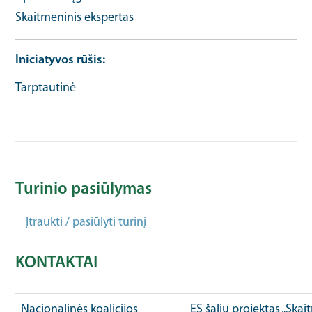
Skaitmeninis ekspertas
Iniciatyvos rūšis
Tarptautinė
Turinio pasiūlymas
Įtraukti / pasiūlyti turinį
KONTAKTAI
Nacionalinės koalicijos
ES šalių projektas „Ska