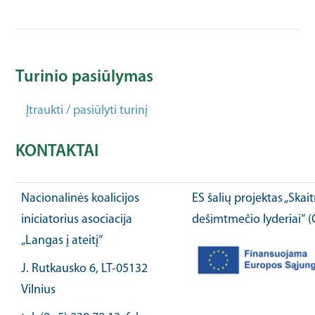
Turinio pasiūlymas
Įtraukti / pasiūlyti turinį
KONTAKTAI
Nacionalinės koalicijos
ES šalių projektas „Ska
iniciatorius asociacija
dešimtmečio lyderiai“ 
„Langas į ateitį“
J. Rutkausko 6, LT-05132
Vilnius