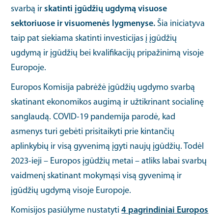
svarbą ir
skatinti įgūdžių ugdymą visuose
sektoriuose ir visuomenės lygmenyse.
Šia iniciatyva
taip pat siekiama skatinti investicijas į įgūdžių
ugdymą ir įgūdžių bei kvalifikacijų pripažinimą visoje
Europoje.
Europos Komisija pabrėžė įgūdžių ugdymo svarbą
skatinant ekonomikos augimą ir užtikrinant socialinę
sanglaudą. COVID-19 pandemija parodė, kad
asmenys turi gebėti prisitaikyti prie kintančių
aplinkybių ir visą gyvenimą įgyti naujų įgūdžių. Todėl
2023-ieji – Europos įgūdžių metai – atliks labai svarbų
vaidmenį skatinant mokymąsi visą gyvenimą ir
įgūdžių ugdymą visoje Europoje.
Komisijos pasiūlyme nustatyti
4 pagrindiniai Europos