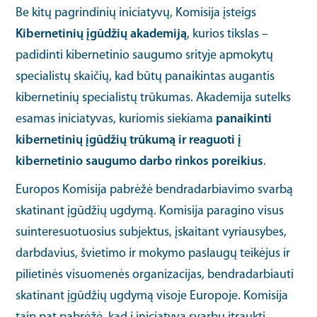
Be kitų pagrindinių iniciatyvų, Komisija įsteigs
Kibernetinių įgūdžių akademiją
, kurios tikslas –
padidinti kibernetinio saugumo srityje apmokytų
specialistų skaičių, kad būtų panaikintas augantis
kibernetinių specialistų trūkumas. Akademija sutelks
esamas iniciatyvas, kuriomis siekiama
panaikinti
kibernetinių įgūdžių trūkumą ir reaguoti į
kibernetinio saugumo darbo rinkos poreikius
.
Europos Komisija pabrėžė bendradarbiavimo svarbą
skatinant įgūdžių ugdymą. Komisija paragino visus
suinteresuotuosius subjektus, įskaitant vyriausybes,
darbdavius, švietimo ir mokymo paslaugų teikėjus ir
pilietinės visuomenės organizacijas, bendradarbiauti
skatinant įgūdžių ugdymą visoje Europoje. Komisija