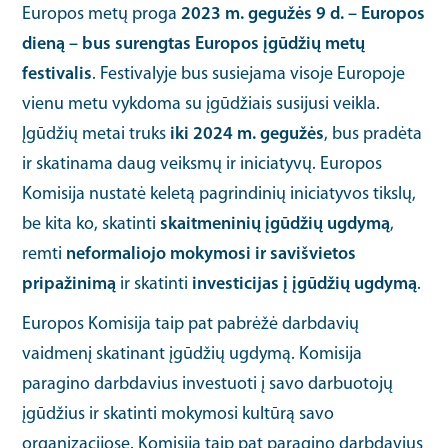
Europos metų proga
2023 m. gegužės 9
d. – Europos
dieną – bus surengtas Europos įgūdžių metų
festivalis
. Festivalyje bus susiejama visoje Europoje
vienu metu vykdoma su įgūdžiais susijusi veikla.
Įgūdžių metai truks
iki 2024 m. gegužės
, bus pradėta
ir skatinama daug veiksmų ir iniciatyvų. Europos
Komisija nustatė keletą pagrindinių iniciatyvos tikslų,
be kita ko, skatinti
skaitmeninių įgūdžių ugdymą
,
remti
neformaliojo mokymosi ir savišvietos
pripažinimą
ir skatinti
investicijas į įgūdžių ugdymą
.
Europos Komisija taip pat pabrėžė darbdavių
vaidmenį skatinant įgūdžių ugdymą. Komisija
paragino darbdavius investuoti į savo darbuotojų
įgūdžius ir skatinti mokymosi kultūrą savo
organizacijose. Komisija taip pat paragino darbdavius