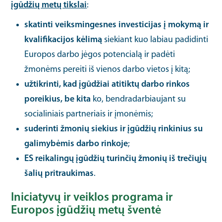
įgūdžių metų tikslai
:
skatinti veiksmingesnes investicijas į mokymą ir
kvalifikacijos kėlimą
siekiant kuo labiau padidinti
Europos darbo jėgos potencialą ir padėti
žmonėms pereiti iš vienos darbo vietos į kitą;
užtikrinti, kad įgūdžiai atitiktų darbo rinkos
poreikius, be kita
ko, bendradarbiaujant su
socialiniais partneriais ir įmonėmis;
suderinti žmonių siekius ir įgūdžių rinkinius su
galimybėmis darbo rinkoje
;
ES reikalingų įgūdžių turinčių žmonių iš trečiųjų
šalių pritraukimas
.
Iniciatyvų ir veiklos programa ir
Europos įgūdžių metų
šventė