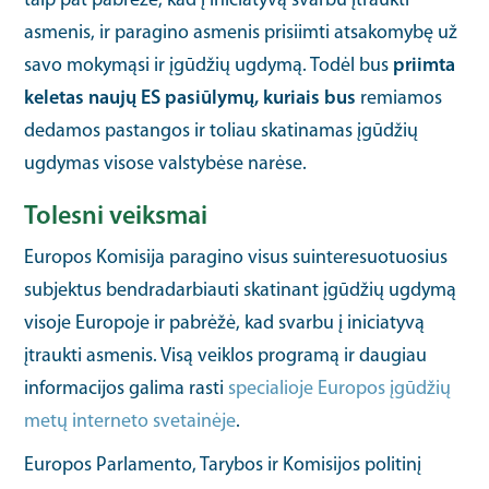
taip pat pabrėžė, kad į iniciatyvą svarbu įtraukti
asmenis, ir paragino asmenis prisiimti atsakomybę už
savo mokymąsi ir įgūdžių ugdymą. Todėl bus
priimta
keletas naujų ES pasiūlymų, kuriais bus
remiamos
dedamos pastangos ir toliau skatinamas įgūdžių
ugdymas visose valstybėse narėse.
Tolesni veiksmai
Europos Komisija paragino visus suinteresuotuosius
subjektus bendradarbiauti skatinant įgūdžių ugdymą
visoje Europoje ir pabrėžė, kad svarbu į iniciatyvą
įtraukti asmenis. Visą veiklos programą ir daugiau
informacijos galima rasti
specialioje Europos įgūdžių
metų interneto svetainėje
.
Europos Parlamento, Tarybos ir Komisijos politinį