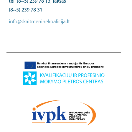
tel. (8~5) 239 78 13, faksas
(8~5) 239 78 31
info@skaitmeninekoalicija.lt