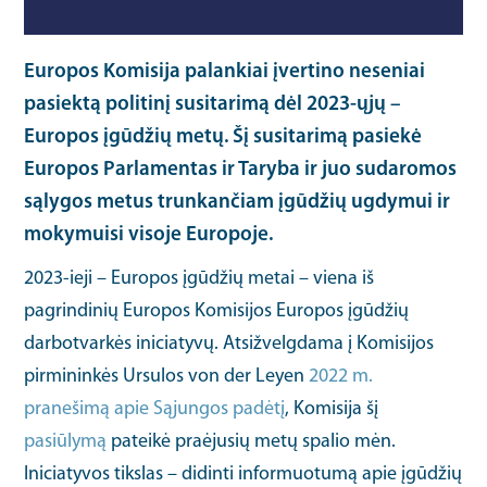
Europos Komisija palankiai įvertino neseniai
pasiektą politinį susitarimą dėl 2023-ųjų –
Europos įgūdžių metų. Šį susitarimą pasiekė
Europos Parlamentas ir Taryba ir juo sudaromos
sąlygos metus trunkančiam įgūdžių ugdymui ir
mokymuisi visoje Europoje.
2023-ieji – Europos įgūdžių metai – viena iš
pagrindinių Europos Komisijos Europos įgūdžių
darbotvarkės iniciatyvų. Atsižvelgdama į Komisijos
pirmininkės Ursulos von der Leyen
2022 m.
pranešimą apie Sąjungos padėtį
, Komisija šį
pasiūlymą
pateikė praėjusių metų spalio mėn.
Iniciatyvos tikslas – didinti informuotumą apie įgūdžių