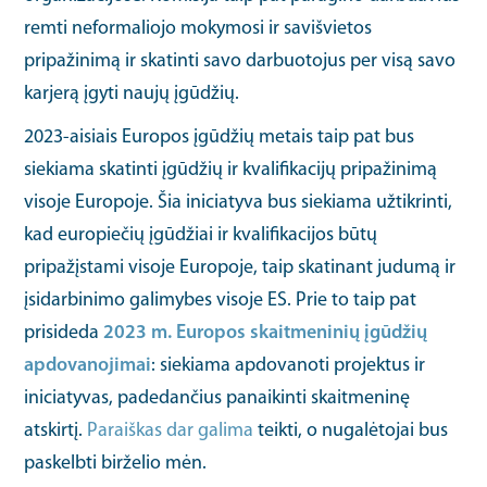
remti neformaliojo mokymosi ir savišvietos
pripažinimą ir skatinti savo darbuotojus per visą savo
karjerą įgyti naujų įgūdžių.
2023-aisiais Europos įgūdžių metais taip pat bus
siekiama skatinti įgūdžių ir kvalifikacijų pripažinimą
visoje Europoje. Šia iniciatyva bus siekiama užtikrinti,
kad europiečių įgūdžiai ir kvalifikacijos būtų
pripažįstami visoje Europoje, taip skatinant judumą ir
įsidarbinimo galimybes visoje ES. Prie to taip pat
prisideda
2023 m. Europos skaitmeninių įgūdžių
apdovanojimai
: siekiama apdovanoti projektus ir
iniciatyvas, padedančius panaikinti skaitmeninę
atskirtį.
Paraiškas dar galima
teikti, o nugalėtojai bus
paskelbti birželio mėn.