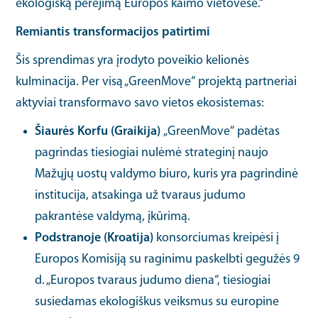
ekologišką perėjimą Europos kaimo vietovėse.“
Remiantis transformacijos patirtimi
Šis sprendimas yra įrodyto poveikio kelionės
kulminacija. Per visą „GreenMove“ projektą partneriai
aktyviai transformavo savo vietos ekosistemas:
Šiaurės Korfu (Graikija)
„GreenMove“ padėtas
pagrindas tiesiogiai nulėmė strateginį naujo
Mažųjų uostų valdymo biuro, kuris yra pagrindinė
institucija, atsakinga už tvaraus judumo
pakrantėse valdymą, įkūrimą.
Podstranoje (Kroatija)
konsorciumas kreipėsi į
Europos Komisiją su raginimu paskelbti gegužės 9
d. „Europos tvaraus judumo diena“, tiesiogiai
susiedamas ekologiškus veiksmus su europine