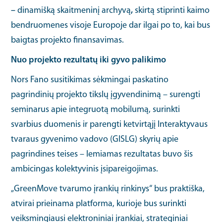
–
dinamišką skaitmeninį archyvą
,
skirtą stiprinti kaimo
bendruomenes visoje Europoje dar ilgai po to, kai bus
baigtas projekto finansavimas.
Nuo projekto rezultatų iki gyvo palikimo
Nors Fano susitikimas sėkmingai paskatino
pagrindinių projekto tikslų įgyvendinimą – surengti
seminarus apie integruotą mobilumą, surinkti
svarbius duomenis ir parengti ketvirtąjį Interaktyvaus
tvaraus gyvenimo vadovo (GISLG) skyrių apie
pagrindines teises – lemiamas rezultatas buvo šis
ambicingas kolektyvinis įsipareigojimas.
„GreenMove tvarumo įrankių rinkinys“ bus praktiška,
atvirai prieinama platforma, kurioje bus surinkti
veiksmingiausi elektroniniai įrankiai, strateginiai