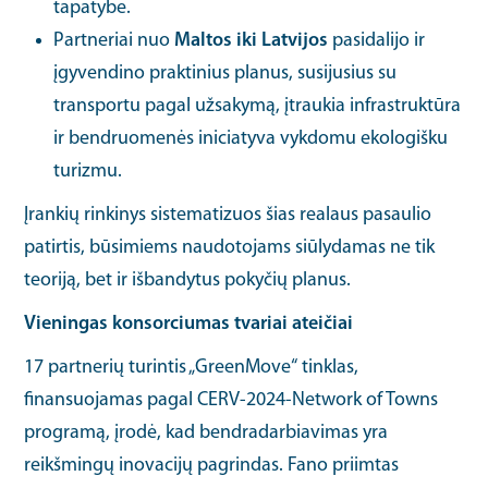
tapatybe.
Partneriai nuo
Maltos iki Latvijos
pasidalijo ir
įgyvendino praktinius planus, susijusius su
transportu pagal užsakymą, įtraukia infrastruktūra
ir bendruomenės iniciatyva vykdomu ekologišku
turizmu.
Įrankių rinkinys sistematizuos šias realaus pasaulio
patirtis, būsimiems naudotojams siūlydamas ne tik
teoriją, bet ir išbandytus pokyčių planus.
Vieningas konsorciumas tvariai ateičiai
17 partnerių turintis „GreenMove“ tinklas,
finansuojamas pagal CERV-2024-Network of Towns
programą, įrodė, kad bendradarbiavimas yra
reikšmingų inovacijų pagrindas. Fano priimtas