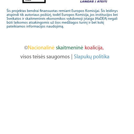
Šis projektas bendrai finansuotas remiant Europos Komisijai. Šis leidinys
atspindi tik autoriaus požiūrį, todėl Europos Komisija, jos institucijos bei
Sveikatos ir skaitmeninės ekonomikos vykdomoji įstaiga (HaDEA) negali
būti laikomos atsakingomis už šios medžiagos turinį ir bet kokį
pateikiamos informacijos naudojimą.
©
Nacionalinė
skaitmeninė
koalicija,
visos teisės saugomos
|
Slapukų politika