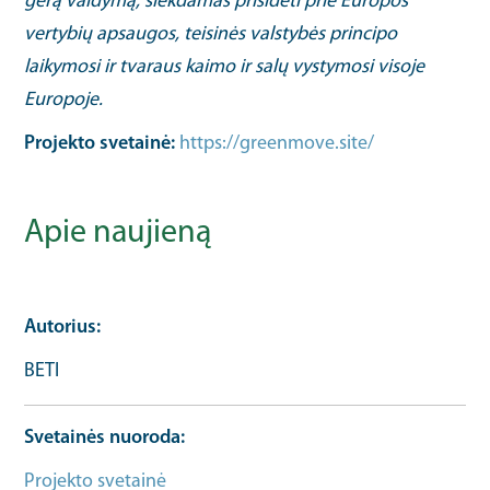
gerą valdymą, siekdamas prisidėti prie Europos
vertybių apsaugos, teisinės valstybės principo
laikymosi ir tvaraus kaimo ir salų vystymosi visoje
Europoje.
Projekto svetainė:
https://greenmove.site/
Apie naujieną
Autorius
BETI
Svetainės nuoroda
Projekto svetainė
Bendrosios informacijos URL