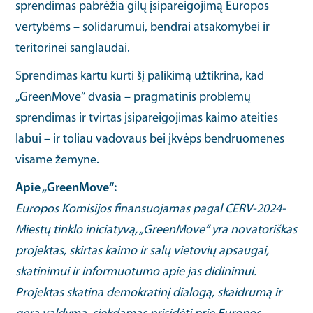
sprendimas pabrėžia gilų įsipareigojimą Europos
vertybėms – solidarumui, bendrai atsakomybei ir
teritorinei sanglaudai.
Sprendimas kartu kurti šį palikimą užtikrina, kad
„GreenMove“ dvasia – pragmatinis problemų
sprendimas ir tvirtas įsipareigojimas kaimo ateities
labui – ir toliau vadovaus bei įkvėps bendruomenes
visame žemyne.
Apie „GreenMove“:
Europos Komisijos finansuojamas pagal CERV-2024-
Miestų tinklo iniciatyvą, „GreenMove“ yra novatoriškas
projektas, skirtas kaimo ir salų vietovių apsaugai,
skatinimui ir informuotumo apie jas didinimui.
Projektas skatina demokratinį dialogą, skaidrumą ir