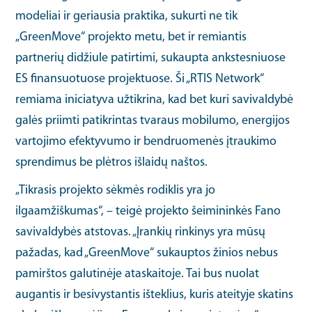
modeliai ir geriausia praktika, sukurti ne tik
„GreenMove“ projekto metu, bet ir remiantis
partnerių didžiule patirtimi, sukaupta ankstesniuose
ES finansuotuose projektuose. Ši „RTIS Network“
remiama iniciatyva užtikrina, kad bet kuri savivaldybė
galės priimti patikrintas tvaraus mobilumo, energijos
vartojimo efektyvumo ir bendruomenės įtraukimo
sprendimus be plėtros išlaidų naštos.
„Tikrasis projekto sėkmės rodiklis yra jo
ilgaamžiškumas“, – teigė projekto šeimininkės Fano
savivaldybės atstovas. „Įrankių rinkinys yra mūsų
pažadas, kad „GreenMove“ sukauptos žinios nebus
pamirštos galutinėje ataskaitoje. Tai bus nuolat
augantis ir besivystantis išteklius, kuris ateityje skatins