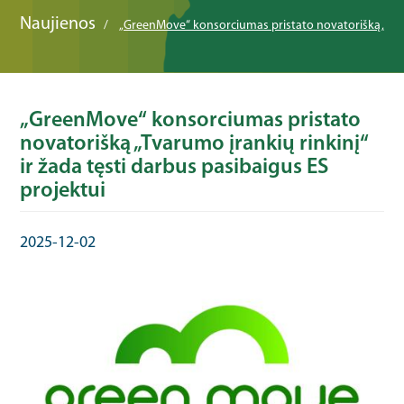
Naujienos
„GreenMove“ konsorciumas pristato novatorišką „Tvaru
„GreenMove“ konsorciumas pristato
novatorišką „Tvarumo įrankių rinkinį“
ir žada tęsti darbus pasibaigus ES
projektui
2025-12-02