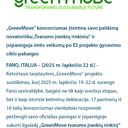
„GreenMove“ konsorciumas įtvirtina savo palikimą
novatorišku „Tvarumo įrankių rinkiniu“ ir
įsipareigoja imtis veiksmų po ES projekto gyvavimo
ciklo pabaigos
FANO, ITALIJA – [
2025 m. lapkričio 22 d.
]
–
Ketvirtasis tarptautinis „GreenMove“ projekto
susitikimas, kurį 2025 m. lapkričio 19–22 d. surengė
Fano savivaldybė, baigėsi ne tik kaip svarbus etapas,
bet ir kaip istorinė ketinimų deklaracija. 17 partnerių iš
16 šalių konsorciumas vienbalsiai nusprendė
peržengti savo oficialias pareigas ir įsipareigojo
sukurti ilgalaikį
„GreenMove tvarumo įrankių rinkinį“