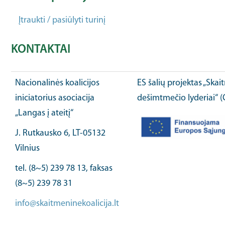
Įtraukti / pasiūlyti turinį
KONTAKTAI
Nacionalinės koalicijos
ES šalių projektas „Ska
iniciatorius asociacija
dešimtmečio lyderiai“ 
„Langas į ateitį“
J. Rutkausko 6, LT-05132
Vilnius
tel. (8~5) 239 78 13, faksas
(8~5) 239 78 31
info@skaitmeninekoalicija.lt