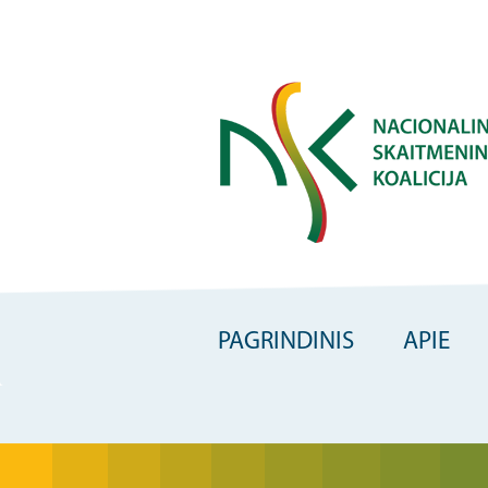
Skip
to
main
content
PAGRINDINIS
APIE