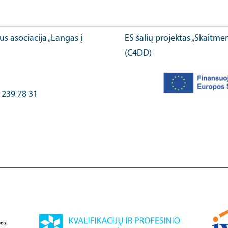
ius asociacija „Langas į
ES šalių projektas „Skaitme
(C4DD)
) 239 78 31