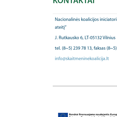
KONTAKTAI
Nacionalinės koalicijos iniciator
ateitį“
J. Rutkausko 6, LT-05132 Vilnius
tel. (8~5) 239 78 13, faksas (8~5
info@skaitmeninekoalicija.lt