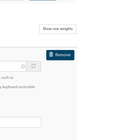
Show row weights
Remove
 such as
y keyboard-accessible