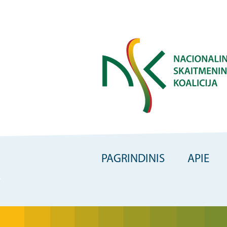
Skip
to
main
content
PAGRINDINIS
APIE