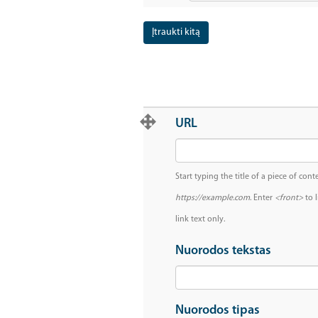
(value
1)
Įtraukti kitą
Svetainės nuoroda
URL
Start typing the title of a piece of cont
https://example.com
. Enter
<front>
to l
link text only.
Nuorodos tekstas
Nuorodos tipas