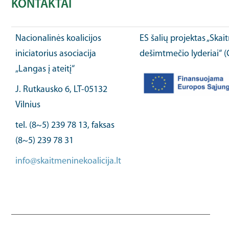
KONTAKTAI
Nacionalinės koalicijos
ES šalių projektas „Ska
iniciatorius asociacija
dešimtmečio lyderiai“ 
„Langas į ateitį“
J. Rutkausko 6, LT-05132
Vilnius
tel. (8~5) 239 78 13, faksas
(8~5) 239 78 31
info@skaitmeninekoalicija.lt