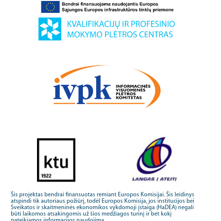
Šis projektas bendrai finansuotas remiant Europos Komisijai. Šis leidinys
atspindi tik autoriaus požiūrį, todėl Europos Komisija, jos institucijos bei
Sveikatos ir skaitmeninės ekonomikos vykdomoji įstaiga (HaDEA) negali
būti laikomos atsakingomis už šios medžiagos turinį ir bet kokį
pateikiamos informacijos naudojimą.