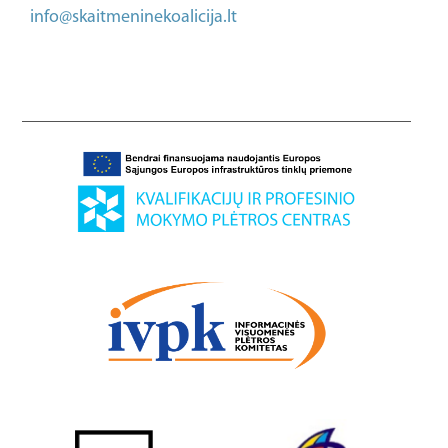
info@skaitmeninekoalicija.lt