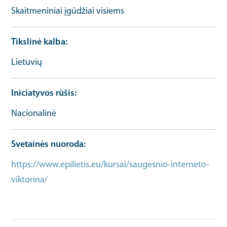
Skaitmeniniai įgūdžiai visiems
Tikslinė kalba
Lietuvių
Iniciatyvos rūšis
Nacionalinė
Svetainės nuoroda
https://www.epilietis.eu/kursai/saugesnio-interneto-
viktorina/
Įgūdžių išteklių URL