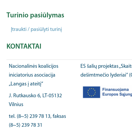
Turinio pasiūlymas
Įtraukti / pasiūlyti turinį
KONTAKTAI
Nacionalinės koalicijos
ES šalių projektas „Ska
iniciatorius asociacija
dešimtmečio lyderiai“ 
„Langas į ateitį“
J. Rutkausko 6, LT-05132
Vilnius
tel. (8~5) 239 78 13, faksas
(8~5) 239 78 31