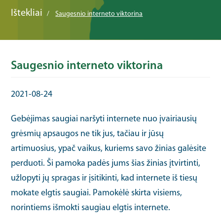
Ištekliai
Saugesnio interneto viktorina
Saugesnio interneto viktorina
2021-08-24
Gebėjimas saugiai naršyti internete nuo įvairiausių
grėsmių apsaugos ne tik jus, tačiau ir jūsų
artimuosius, ypač vaikus, kuriems savo žinias galėsite
perduoti. Ši pamoka padės jums šias žinias įtvirtinti,
užlopyti jų spragas ir įsitikinti, kad internete iš tiesų
mokate elgtis saugiai. Pamokėlė skirta visiems,
norintiems išmokti saugiau elgtis internete.