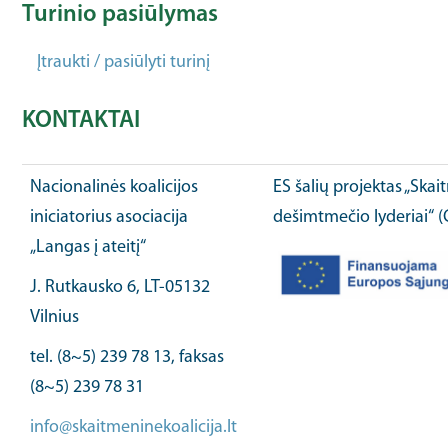
Turinio pasiūlymas
Įtraukti / pasiūlyti turinį
KONTAKTAI
Nacionalinės koalicijos
ES šalių projektas „Ska
iniciatorius asociacija
dešimtmečio lyderiai“ 
„Langas į ateitį“
J. Rutkausko 6, LT-05132
Vilnius
tel. (8~5) 239 78 13, faksas
(8~5) 239 78 31
info@skaitmeninekoalicija.lt